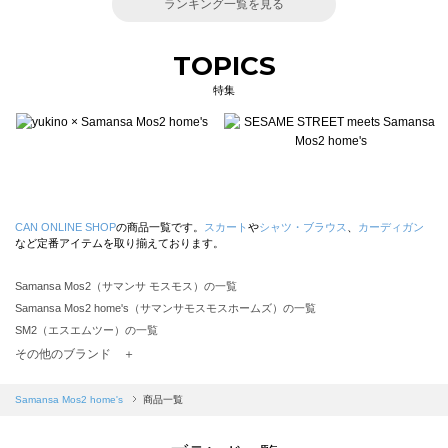
ランキング一覧を見る
TOPICS
特集
CAN ONLINE SHOP
の商品一覧です。
スカート
や
シャツ・ブラウス
、
カーディガン
など定番アイテムを取り揃えております。
Samansa Mos2（サマンサ モスモス）の一覧
Samansa Mos2 home's（サマンサモスモスホームズ）の一覧
SM2（エスエムツー）の一覧
TSUHARU by Samansa Mos2（ツハルバイサマンサモスモス）の一覧
その他のブランド ＋
sm2rhythm（サマンサモスモス リズム）の一覧
Samansa Mos2 blue（サマンサモスモス ブルー）の一覧
Samansa Mos2 home's
商品一覧
Samansa Mos2 Lagom（サマンサモスモス ラーゴム）の一覧
ehka sopo（エヘカソポ）の一覧