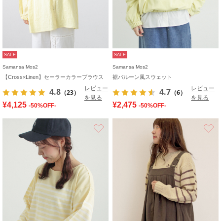
SALE
SALE
Samansa Mos2
Samansa Mos2
【Cross×Linen】セーラーカラーブラウス
裾バルーン風スウェット
レビュー
レビュー
4.8
4.7
（23）
（6）
を見る
を見る
¥4,125
¥2,475
-50%OFF-
-50%OFF-
お気に入り