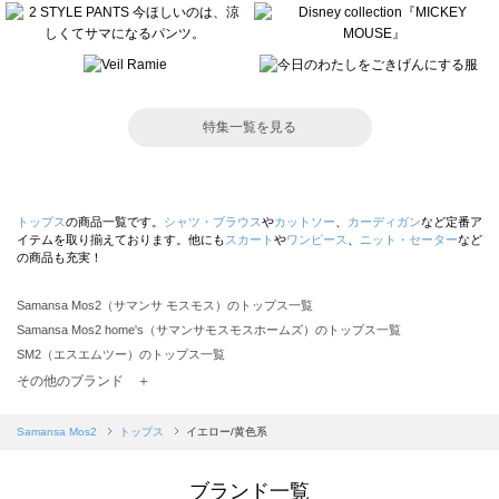
特集一覧を見る
トップス
の商品一覧です。
シャツ・ブラウス
や
カットソー
、
カーディガン
など定番ア
イテムを取り揃えております。他にも
スカート
や
ワンピース
、
ニット・セーター
など
の商品も充実！
Samansa Mos2（サマンサ モスモス）のトップス一覧
Samansa Mos2 home's（サマンサモスモスホームズ）のトップス一覧
SM2（エスエムツー）のトップス一覧
TSUHARU by Samansa Mos2（ツハルバイサマンサモスモス）のトップス一覧
その他のブランド ＋
sm2rhythm（サマンサモスモス リズム）のトップス一覧
Samansa Mos2 blue（サマンサモスモス ブルー）のトップス一覧
Samansa Mos2
トップス
イエロー/黄色系
Samansa Mos2 Lagom（サマンサモスモス ラーゴム）のトップス一覧
ehka sopo（エヘカソポ）のトップス一覧
ブランド一覧