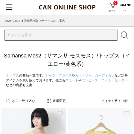
0
BRAND
カート
2026/08/04 ■8/13(木)AM2:00～サイトメンテナンス実施のお知らせ
2026/03/18 ■店舗受け取りサービスのご案内
Samansa Mos2（サマンサ モスモス）/トップス（イ
エロー/黄色系）
トップス
の商品一覧です。
シャツ・ブラウス
や
カットソー
、
カーディガン
など定番
アイテムを取り揃えております。他にも
スカート
や
ワンピース
、
ニット・セーター
などの商品も充実！
さらに絞り込む
表示変更
アイテム数：
14
件
お気に入り