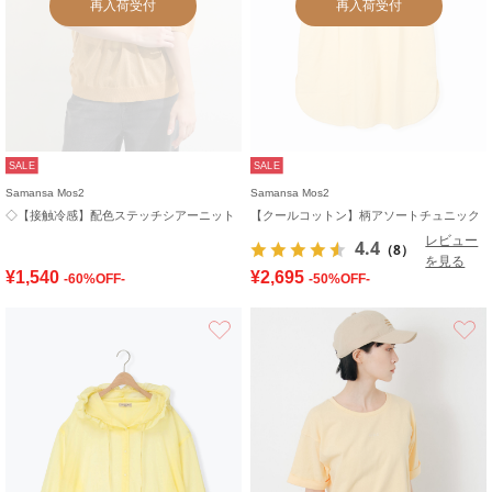
再入荷受付
再入荷受付
SALE
SALE
Samansa Mos2
Samansa Mos2
◇【接触冷感】配色ステッチシアーニット
【クールコットン】柄アソートチュニック
レビュー
4.4
（8）
を見る
¥1,540
¥2,695
-60%OFF-
-50%OFF-
お気に入り