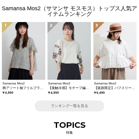
Samansa Mos2（サマンサ モスモス）トップス人気ア
イテムランキング
1
2
3
Samansa Mos2
Samansa Mos2
Samansa Mos2
柄アソート袖フリルブラウス
【接触冷感】モチーフ編みコンビカットソー
【販路限定】パフスリーブレースブラウス
￥4,950
￥4,950
￥6,490
ランキング一覧を見る
TOPICS
特集