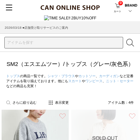
0
BRAND
カート
2026/03/18 ■店舗受け取りサービスのご案内
SM2（エスエムツー）/トップス（グレー/灰色系）
トップス
の商品一覧です。
シャツ・ブラウス
や
カットソー
、
カーディガン
など定番
アイテムを取り揃えております。他にも
スカート
や
ワンピース
、
ニット・セーター
などの商品も充実！
さらに絞り込む
表示変更
アイテム数：
4
件
お気に入り
SOLD OUT