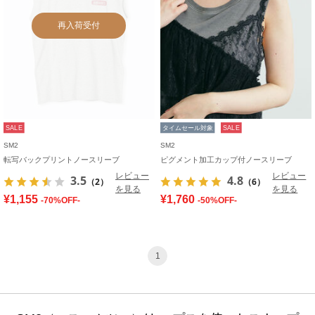
再入荷受付
SALE
タイムセール対象
SALE
SM2
SM2
転写バックプリントノースリーブ
ピグメント加工カップ付ノースリーブ
レビュー
レビュー
3.5
4.8
（2）
（6）
を見る
を見る
¥1,155
¥1,760
-70%OFF-
-50%OFF-
1