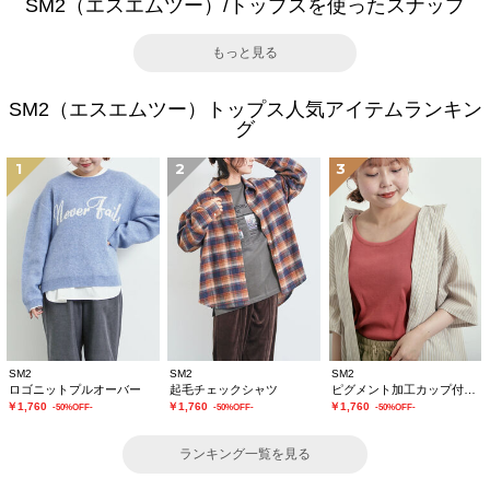
SM2（エスエムツー）/トップスを使ったスナップ
もっと見る
SM2（エスエムツー）トップス人気アイテムランキン
グ
1
2
3
SM2
SM2
SM2
ロゴニットプルオーバー
起毛チェックシャツ
ピグメント加工カップ付タンクトップ
￥1,760
￥1,760
￥1,760
-50%OFF-
-50%OFF-
-50%OFF-
ランキング一覧を見る