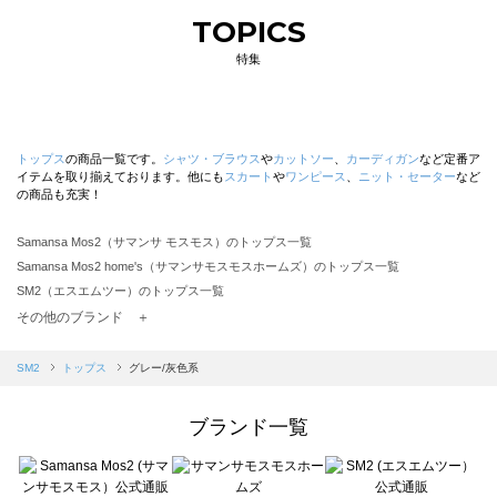
TOPICS
特集
トップス
の商品一覧です。
シャツ・ブラウス
や
カットソー
、
カーディガン
など定番ア
イテムを取り揃えております。他にも
スカート
や
ワンピース
、
ニット・セーター
など
の商品も充実！
Samansa Mos2（サマンサ モスモス）のトップス一覧
Samansa Mos2 home's（サマンサモスモスホームズ）のトップス一覧
SM2（エスエムツー）のトップス一覧
TSUHARU by Samansa Mos2（ツハルバイサマンサモスモス）のトップス一覧
その他のブランド ＋
sm2rhythm（サマンサモスモス リズム）のトップス一覧
Samansa Mos2 blue（サマンサモスモス ブルー）のトップス一覧
SM2
トップス
グレー/灰色系
Samansa Mos2 Lagom（サマンサモスモス ラーゴム）のトップス一覧
ehka sopo（エヘカソポ）のトップス一覧
ブランド一覧
sō4ū（ソウフォーユー）のトップス一覧
Te chichi（テチチ）のトップス一覧
Te chichi CLASSIC（テチチ クラシック）のトップス一覧