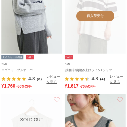
再入荷受付
タイムセール対象
SALE
SALE
SM2
SM2
ロゴニットプルオーバー
[接触冷感]編み上げラインTシャツ
レビュー
レビュー
4.8
4.3
（8）
（4）
を見る
を見る
¥1,760
¥1,617
-50%OFF-
-70%OFF-
お気に入り
SOLD OUT