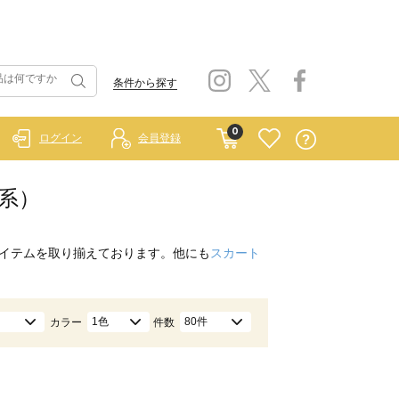
条件から探す
0
ログイン
会員登録
色系）
イテムを取り揃えております。他にも
スカート
1色
80件
カラー
件数