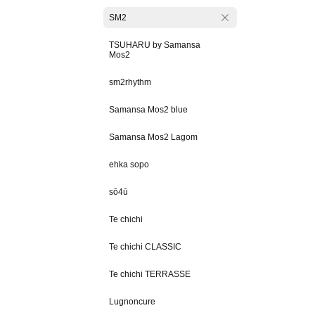
SM2
TSUHARU by Samansa
Mos2
sm2rhythm
Samansa Mos2 blue
Samansa Mos2 Lagom
ehka sopo
sō4ū
Te chichi
Te chichi CLASSIC
Te chichi TERRASSE
Lugnoncure