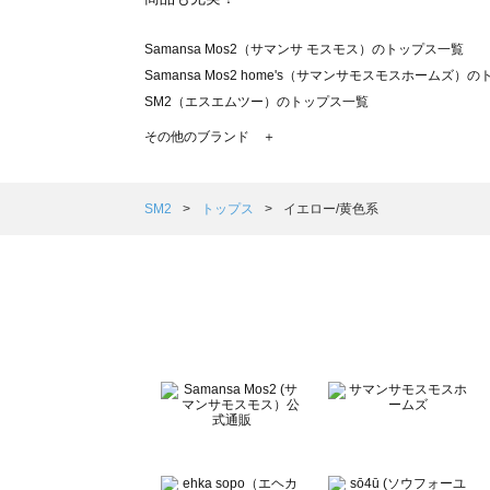
Samansa Mos2（サマンサ モスモス）のトップス一覧
Samansa Mos2 home's（サマンサモスモスホームズ）
SM2（エスエムツー）のトップス一覧
TSUHARU by Samansa Mos2（ツハルバイサマンサ
その他のブランド ＋
sm2rhythm（サマンサモスモス リズム）のトップス一覧
Samansa Mos2 blue（サマンサモスモス ブルー）のト
Samansa Mos2 Lagom（サマンサモスモス ラーゴム）
SM2
トップス
イエロー/黄色系
ehka sopo（エヘカソポ）のトップス一覧
sō4ū（ソウフォーユー）のトップス一覧
Te chichi（テチチ）のトップス一覧
Te chichi CLASSIC（テチチ クラシック）のトップス一覧
Te chichi TERRASSE（テチチ テラス）のトップス一覧
Lugnoncure（ルノンキュール）のトップス一覧
BETTY'S BLUE（べティーズブルー）のトップス一覧
Wpc.（ワールドパーティー）のトップス一覧