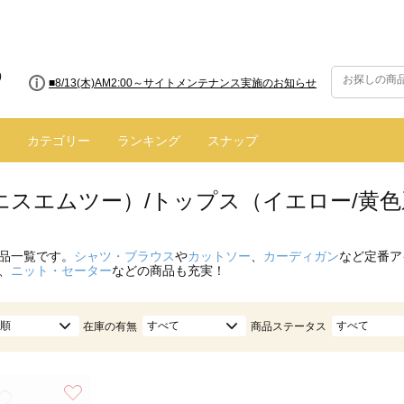
■8/13(木)AM2:00～サイトメンテナンス実施のお知らせ
カテゴリー
ランキング
スナップ
（エスエムツー）/トップス（イエロー/黄
品一覧です。
シャツ・ブラウス
や
カットソー
、
カーディガン
など定番ア
、
ニット・セーター
などの商品も充実！
順
すべて
すべて
在庫の有無
商品ステータス
お気に入り