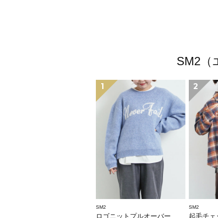
SM2
1
2
SM2
SM2
ロゴニットプルオーバー
起毛チェ