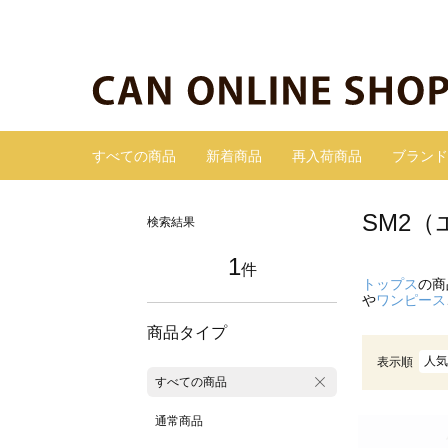
すべての商品
新着商品
再入荷商品
ブランド
SM2
検索結果
1
件
トップス
の商
や
ワンピース
商品タイプ
人気
表示順
すべての商品
通常商品