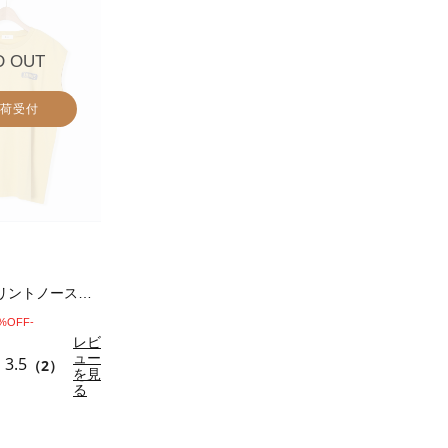
D OUT
荷受付
転写バックプリントノースリーブ
0%OFF-
レビ
ュー
3.5
（2）
を見
る