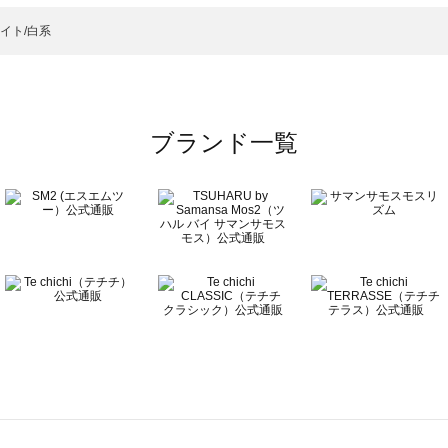
ットソー一覧
）のカットソー一覧
イト/白系
覧
ブランド一覧