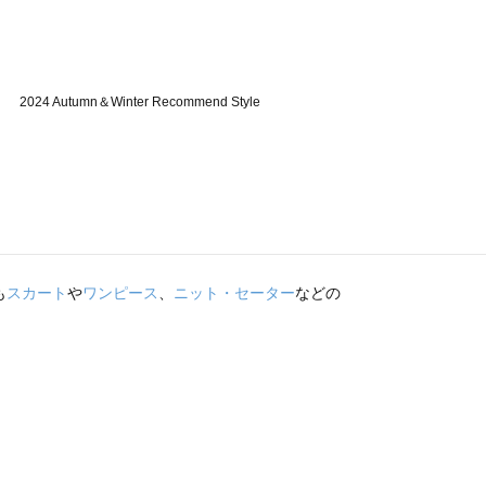
も
スカート
や
ワンピース
、
ニット・セーター
などの