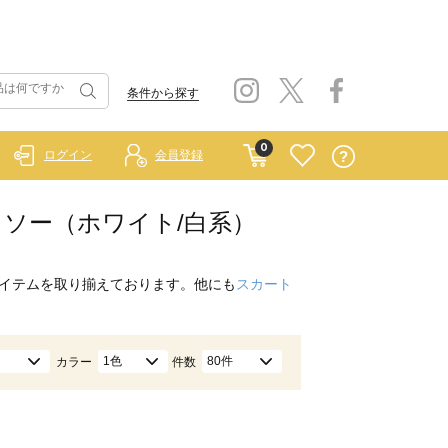
条件から探す
0
ログイン
会員登録
カットソー（ホワイト/白系）
イテムを取り揃えております。他にも
スカート
1色
80件
カラー
件数