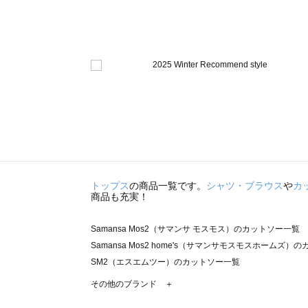
トップス
の商品一覧です。
シャツ・ブラウス
や
カ
商品も充実！
Samansa Mos2（サマンサ モスモス）のカットソー一覧
Samansa Mos2 home's（サマンサモスモスホームズ）
SM2（エスエムツー）のカットソー一覧
TSUHARU by Samansa Mos2（ツハルバイサマンサ
その他のブランド ＋
sm2rhythm（サマンサモスモス リズム）のカットソー一覧