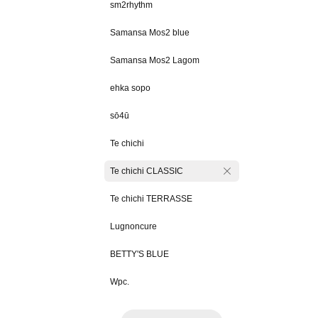
sm2rhythm
Samansa Mos2 blue
Samansa Mos2 Lagom
ehka sopo
sō4ū
Te chichi
Te chichi CLASSIC
Te chichi TERRASSE
Lugnoncure
BETTY'S BLUE
Wpc.