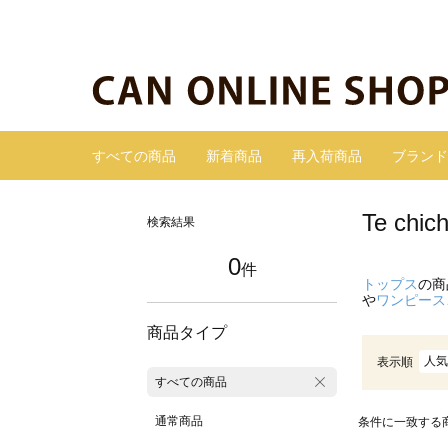
すべての商品
新着商品
再入荷商品
ブランド
Te c
検索結果
0
件
トップス
の商
や
ワンピース
商品タイプ
人気
表示順
すべての商品
通常商品
条件に一致する