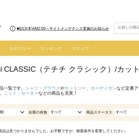
■8/13(木)AM2:00～サイトメンテナンス実施のお知らせ
カテゴリー
ランキング
スナップ
hichi CLASSIC（テチチ クラシック）/
品一覧です。
シャツ・ブラウス
や
カットソー
、
カーディガン
など定番ア
、
ニット・セーター
などの商品も充実！
順
すべて
すべて
在庫の有無
商品ステータス
商品は見つかりませんでした。お手数ですが、検索条件を変更してください。