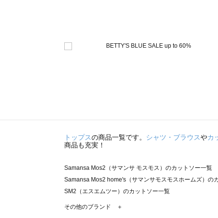
トップス
の商品一覧です。
シャツ・ブラウス
や
カ
商品も充実！
Samansa Mos2（サマンサ モスモス）のカットソー一覧
Samansa Mos2 home's（サマンサモスモスホームズ）
SM2（エスエムツー）のカットソー一覧
TSUHARU by Samansa Mos2（ツハルバイサマンサ
その他のブランド ＋
sm2rhythm（サマンサモスモス リズム）のカットソー一覧