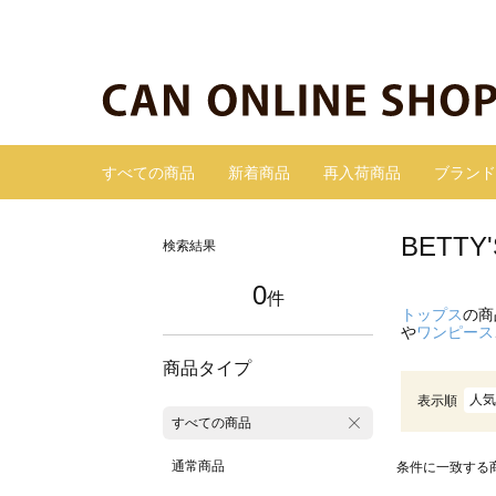
すべての商品
新着商品
再入荷商品
ブランド
BETT
検索結果
0
件
トップス
の商
や
ワンピース
商品タイプ
人気
表示順
すべての商品
通常商品
条件に一致する