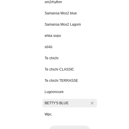
sm2rhythm
Samansa Mos2 blue
Samansa Mos2 Lagom
ehka sopo
sō4ū
Te chichi
Te chichi CLASSIC
Te chichi TERRASSE
Lugnoncure
BETTY'S BLUE
Wpc.