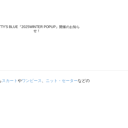
も
スカート
や
ワンピース
、
ニット・セーター
などの