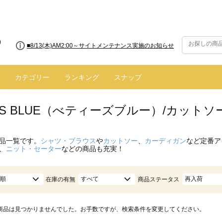
■8/13(木)AM2:00～サイトメンテナンス実施のお知らせ
カテゴリー
ランキング
スナップ
Y'S BLUE（べティーズブルー）/カット
品一覧です。
シャツ・ブラウス
や
カットソー
、
カーディガン
など定番ア
、
ニット・セーター
などの商品も充実！
順
すべて
再入荷
在庫の有無
商品ステータス
商品は見つかりませんでした。お手数ですが、検索条件を変更してください。