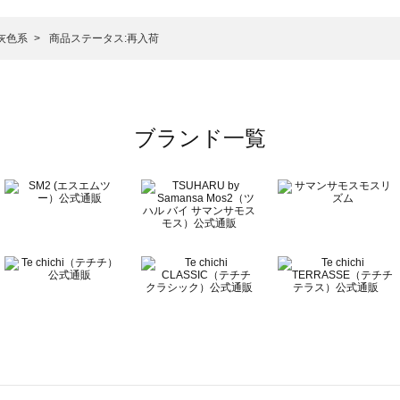
ットソー一覧
）のカットソー一覧
灰色系
商品ステータス:再入荷
覧
ブランド一覧