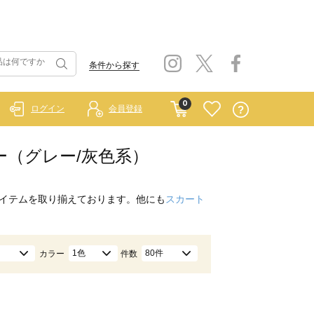
条件から探す
0
ログイン
会員登録
ソー（グレー/灰色系）
イテムを取り揃えております。他にも
スカート
1色
80件
カラー
件数