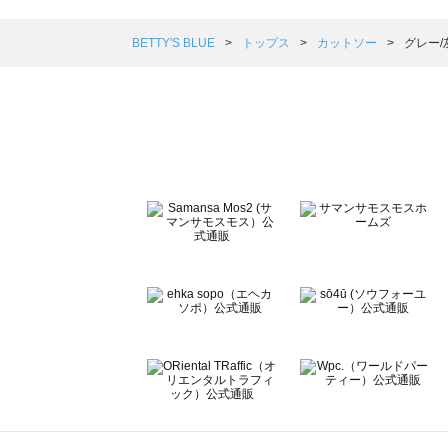
Samansa Mos2 blue（サマンサモスモス ブルー）のカ
Samansa Mos2 Lagom（サマンサモスモス ラーゴム
BETTY'S BLUE
トップス
カットソー
グレー/
ehka sopo（エヘカソポ）のカットソー一覧
sō4ū（ソウフォーユー）のカットソー一覧
Te chichi（テチチ）のカットソー一覧
Te chichi CLASSIC（テチチ クラシック）のカットソー一
Te chichi TERRASSE（テチチ テラス）のカットソー一覧
Lugnoncure（ルノンキュール）のカットソー一覧
BETTY'S BLUE（べティーズブルー）のカットソー一覧
Wpc.（ワールドパーティー）のカットソー一覧