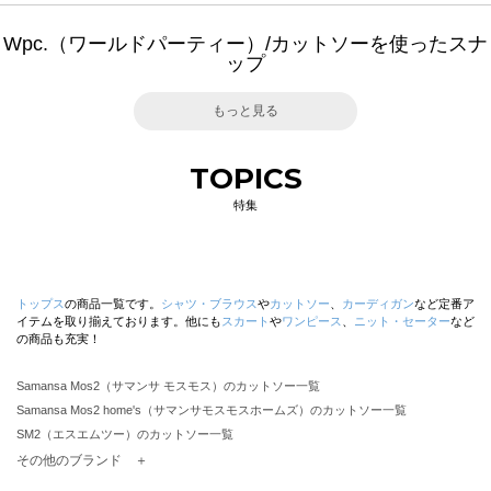
Wpc.（ワールドパーティー）/カットソーを使ったスナ
ップ
もっと見る
TOPICS
特集
トップス
の商品一覧です。
シャツ・ブラウス
や
カットソー
、
カーディガン
など定番ア
イテムを取り揃えております。他にも
スカート
や
ワンピース
、
ニット・セーター
など
の商品も充実！
Samansa Mos2（サマンサ モスモス）のカットソー一覧
Samansa Mos2 home's（サマンサモスモスホームズ）のカットソー一覧
SM2（エスエムツー）のカットソー一覧
TSUHARU by Samansa Mos2（ツハルバイサマンサモスモス）のカットソー一覧
その他のブランド ＋
sm2rhythm（サマンサモスモス リズム）のカットソー一覧