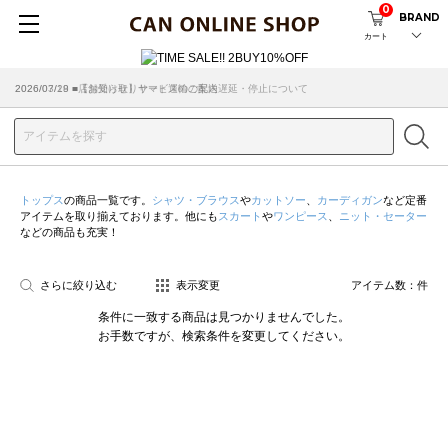
0
BRAND
カート
2026/07/29 ■【お知らせ】ヤマト運輸の配送遅延・停止について
2026/03/18 ■店舗受け取りサービスのご案内
トップス
の商品一覧です。
シャツ・ブラウス
や
カットソー
、
カーディガン
など定番
アイテムを取り揃えております。他にも
スカート
や
ワンピース
、
ニット・セーター
などの商品も充実！
さらに絞り込む
表示変更
アイテム数：
件
条件に一致する商品は見つかりませんでした。
お手数ですが、検索条件を変更してください。