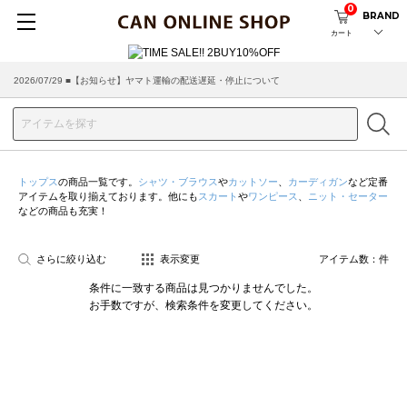
0
BRAND
カート
2026/07/29 ■【お知らせ】ヤマト運輸の配送遅延・停止について
2026/03/18 ■店舗受け取りサービスのご案内
トップス
の商品一覧です。
シャツ・ブラウス
や
カットソー
、
カーディガン
など定番
アイテムを取り揃えております。他にも
スカート
や
ワンピース
、
ニット・セーター
などの商品も充実！
さらに絞り込む
表示変更
アイテム数：
件
条件に一致する商品は見つかりませんでした。
お手数ですが、検索条件を変更してください。