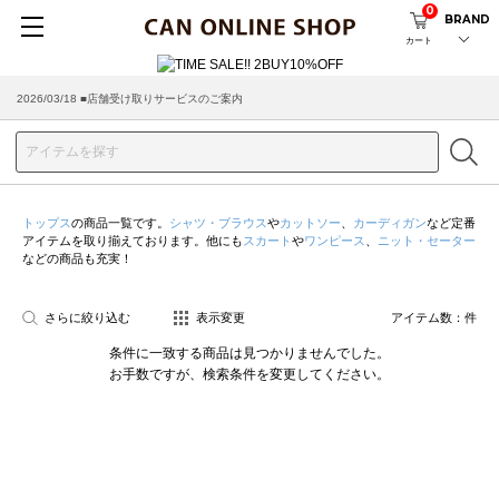
0
BRAND
カート
2026/03/18 ■店舗受け取りサービスのご案内
トップス
の商品一覧です。
シャツ・ブラウス
や
カットソー
、
カーディガン
など定番
アイテムを取り揃えております。他にも
スカート
や
ワンピース
、
ニット・セーター
などの商品も充実！
さらに絞り込む
表示変更
アイテム数：
件
条件に一致する商品は見つかりませんでした。
お手数ですが、検索条件を変更してください。