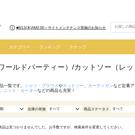
■8/13(木)AM2:00～サイトメンテナンス実施のお知らせ
カテゴリー
ランキング
スナップ
.（ワールドパーティー）/カットソー（レッ
品一覧です。
シャツ・ブラウス
や
カットソー
、
カーディガン
など定番ア
、
ニット・セーター
などの商品も充実！
順
すべて
すべて
在庫の有無
商品ステータス
商品は見つかりませんでした。お手数ですが、検索条件を変更してください。