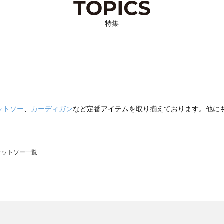
特集
ットソー
、
カーディガン
など定番アイテムを取り揃えております。他に
のカットソー一覧
モスモス）のカットソー一覧
ットソー一覧
）のカットソー一覧