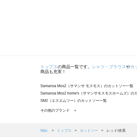
トップス
の商品一覧です。
シャツ・ブラウス
や
カ
商品も充実！
Samansa Mos2（サマンサ モスモス）のカットソー一覧
Samansa Mos2 home's（サマンサモスモスホームズ）
SM2（エスエムツー）のカットソー一覧
TSUHARU by Samansa Mos2（ツハルバイサマンサ
その他のブランド ＋
sm2rhythm（サマンサモスモス リズム）のカットソー一覧
Samansa Mos2 blue（サマンサモスモス ブルー）のカ
Samansa Mos2 Lagom（サマンサモスモス ラーゴム
Wpc.
トップス
カットソー
レッド/赤系