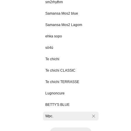
sm2rhythm
Samansa Mos2 blue
Samansa Mos2 Lagom
ehka sopo
sō4ū
Te chichi
Te chichi CLASSIC
Te chichi TERRASSE
Lugnoncure
BETTY'S BLUE
Wpc.