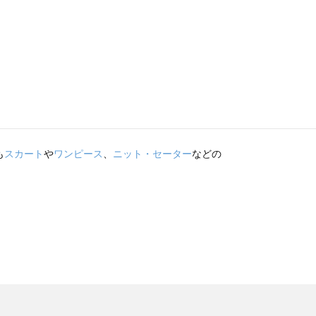
も
スカート
や
ワンピース
、
ニット・セーター
などの