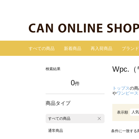
すべての商品
新着商品
再入荷商品
ブランド
Wpc
検索結果
0
件
トップス
の商
や
ワンピース
商品タイプ
人気
表示順
すべての商品
通常商品
条件に一致する