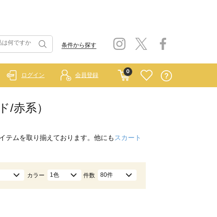
条件から探す
0
ログイン
会員登録
ド/赤系）
イテムを取り揃えております。他にも
スカート
1色
80件
カラー
件数