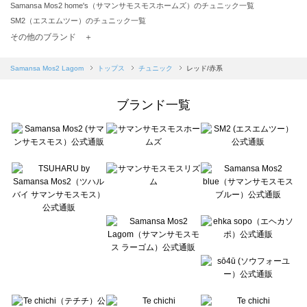
Samansa Mos2 home's（サマンサモスモスホームズ）のチュニック一覧
SM2（エスエムツー）のチュニック一覧
TSUHARU by Samansa Mos2（ツハルバイサマンサモスモス）のチュニック一覧
その他のブランド ＋
sm2rhythm（サマンサモスモス リズム）のチュニック一覧
Samansa Mos2 blue（サマンサモスモス ブルー）のチュニック一覧
Samansa Mos2 Lagom
トップス
チュニック
レッド/赤系
Samansa Mos2 Lagom（サマンサモスモス ラーゴム）のチュニック一覧
ehka sopo（エヘカソポ）のチュニック一覧
ブランド一覧
sō4ū（ソウフォーユー）のチュニック一覧
Te chichi（テチチ）のチュニック一覧
Te chichi CLASSIC（テチチ クラシック）のチュニック一覧
Te chichi TERRASSE（テチチ テラス）のチュニック一覧
Lugnoncure（ルノンキュール）のチュニック一覧
BETTY'S BLUE（べティーズブルー）のチュニック一覧
Wpc.（ワールドパーティー）のチュニック一覧