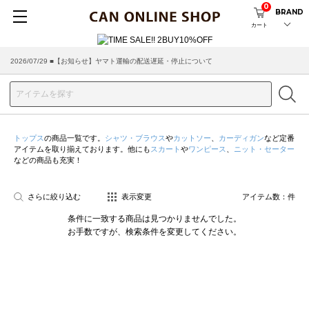
0
BRAND
カート
2026/07/29 ■【お知らせ】ヤマト運輸の配送遅延・停止について
2026/03/18 ■店舗受け取りサービスのご案内
トップス
の商品一覧です。
シャツ・ブラウス
や
カットソー
、
カーディガン
など定番
アイテムを取り揃えております。他にも
スカート
や
ワンピース
、
ニット・セーター
などの商品も充実！
さらに絞り込む
表示変更
アイテム数：
件
条件に一致する商品は見つかりませんでした。
お手数ですが、検索条件を変更してください。