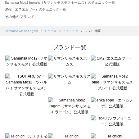
Samansa Mos2 home's（サマンサモスモスホームズ）のチュニック一覧
SM2（エスエムツー）のチュニック一覧
TSUHARU by Samansa Mos2（ツハルバイサマンサモスモス）のチュニック一覧
その他のブランド ＋
sm2rhythm（サマンサモスモス リズム）のチュニック一覧
Samansa Mos2 blue（サマンサモスモス ブルー）のチュニック一覧
Samansa Mos2 Lagom
トップス
チュニック
レッド/赤系
Samansa Mos2 Lagom（サマンサモスモス ラーゴム）のチュニック一覧
ehka sopo（エヘカソポ）のチュニック一覧
ブランド一覧
sō4ū（ソウフォーユー）のチュニック一覧
Te chichi（テチチ）のチュニック一覧
Te chichi CLASSIC（テチチ クラシック）のチュニック一覧
Te chichi TERRASSE（テチチ テラス）のチュニック一覧
Lugnoncure（ルノンキュール）のチュニック一覧
BETTY'S BLUE（べティーズブルー）のチュニック一覧
Wpc.（ワールドパーティー）のチュニック一覧