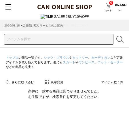
0
BRAND
カート
2026/03/18 ■店舗受け取りサービスのご案内
トップス
の商品一覧です。
シャツ・ブラウス
や
カットソー
、
カーディガン
など定番
アイテムを取り揃えております。他にも
スカート
や
ワンピース
、
ニット・セーター
などの商品も充実！
さらに絞り込む
表示変更
アイテム数：
件
条件に一致する商品は見つかりませんでした。
お手数ですが、検索条件を変更してください。