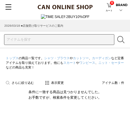
0
BRAND
カート
2026/03/18 ■店舗受け取りサービスのご案内
トップス
の商品一覧です。
シャツ・ブラウス
や
カットソー
、
カーディガン
など定番
アイテムを取り揃えております。他にも
スカート
や
ワンピース
、
ニット・セーター
などの商品も充実！
さらに絞り込む
表示変更
アイテム数：
件
条件に一致する商品は見つかりませんでした。
お手数ですが、検索条件を変更してください。