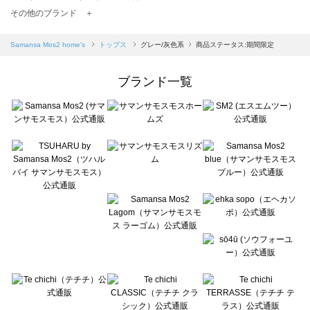
TSUHARU by Samansa Mos2（ツハルバイサマンサモスモス）のトップス一覧
その他のブランド ＋
sm2rhythm（サマンサモスモス リズム）のトップス一覧
Samansa Mos2 blue（サマンサモスモス ブルー）のトップス一覧
Samansa Mos2 home's
トップス
グレー/灰色系
商品ステータス:期間限定
Samansa Mos2 Lagom（サマンサモスモス ラーゴム）のトップス一覧
ehka sopo（エヘカソポ）のトップス一覧
ブランド一覧
sō4ū（ソウフォーユー）のトップス一覧
Te chichi（テチチ）のトップス一覧
Te chichi CLASSIC（テチチ クラシック）のトップス一覧
Te chichi TERRASSE（テチチ テラス）のトップス一覧
Lugnoncure（ルノンキュール）のトップス一覧
BETTY'S BLUE（べティーズブルー）のトップス一覧
Wpc.（ワールドパーティー）のトップス一覧