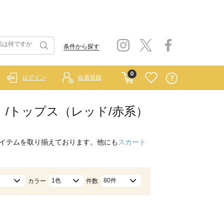
条件から探す
0
ログイン
会員登録
ルー）/トップス（レッド/赤系）
イテムを取り揃えております。他にも
スカート
1色
80件
カラー
件数