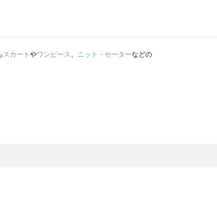
も
スカート
や
ワンピース
、
ニット・セーター
などの