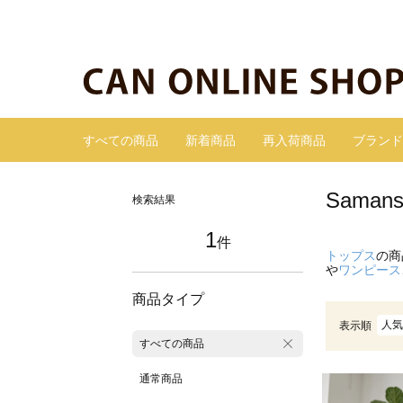
すべての商品
新着商品
再入荷商品
ブランド
Sama
検索結果
1
件
トップス
の商
や
ワンピース
商品タイプ
人気
表示順
すべての商品
通常商品