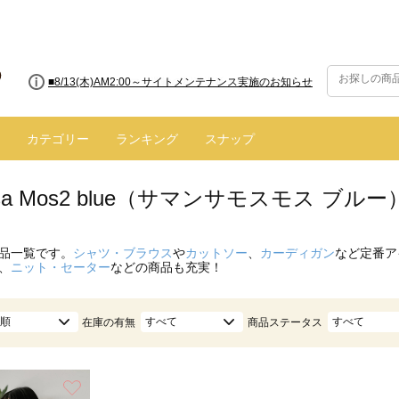
■8/13(木)AM2:00～サイトメンテナンス実施のお知らせ
カテゴリー
ランキング
スナップ
nsa Mos2 blue（サマンサモスモス ブ
品一覧です。
シャツ・ブラウス
や
カットソー
、
カーディガン
など定番ア
、
ニット・セーター
などの商品も充実！
順
すべて
すべて
在庫の有無
商品ステータス
お気に入り