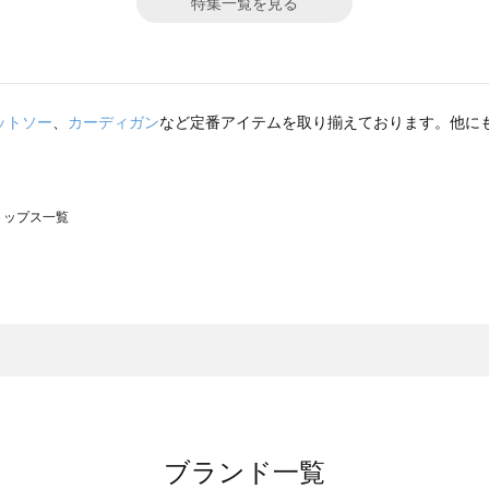
特集一覧を見る
ットソー
、
カーディガン
など定番アイテムを取り揃えております。他に
のトップス一覧
モスモス）のトップス一覧
ップス一覧
のトップス一覧
ブランド一覧