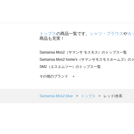
トップス
の商品一覧です。
シャツ・ブラウス
や
カ
商品も充実！
Samansa Mos2（サマンサ モスモス）のトップス一覧
Samansa Mos2 home's（サマンサモスモスホームズ）
SM2（エスエムツー）のトップス一覧
TSUHARU by Samansa Mos2（ツハルバイサマンサ
その他のブランド ＋
sm2rhythm（サマンサモスモス リズム）のトップス一覧
Samansa Mos2 blue（サマンサモスモス ブルー）のト
Samansa Mos2 Lagom（サマンサモスモス ラーゴム）
Samansa Mos2 blue
トップス
レッド/赤系
ehka sopo（エヘカソポ）のトップス一覧
sō4ū（ソウフォーユー）のトップス一覧
Te chichi（テチチ）のトップス一覧
Te chichi CLASSIC（テチチ クラシック）のトップス一覧
Te chichi TERRASSE（テチチ テラス）のトップス一覧