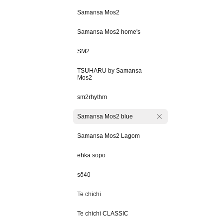
Samansa Mos2
Samansa Mos2 home's
SM2
TSUHARU by Samansa
Mos2
sm2rhythm
Samansa Mos2 blue
Samansa Mos2 Lagom
ehka sopo
sō4ū
Te chichi
Te chichi CLASSIC