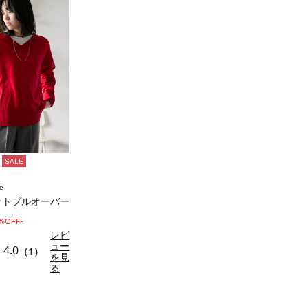
SALE
e
ットプルオーバー
0%OFF-
レビ
ュー
4.0
（1）
を見
る