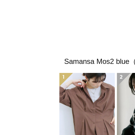
Samansa Mos
1
2