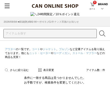
0
BRAND
カート
2026/08/04 ■8/13(木)AM2:00～サイトメンテナンス実施のお知らせ
2026/03/18 ■店舗受け取りサービスのご案内
アウター
の一覧です。
コート
や
ジャケット
、
ブルゾン
など定番アイテムを取り揃え
ております。他にも
ニット・セーター
や
カーディガン
、
ストール・マフラー
などの
商品も充実！
さらに絞り込む
表示変更
アイテム数：
件
条件に一致する商品は見つかりませんでした。
お手数ですが、検索条件を変更してください。