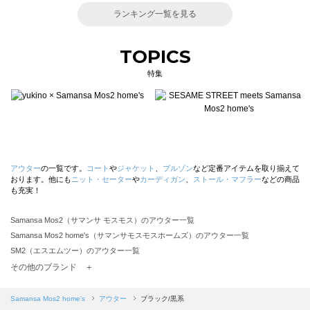
ランキング一覧を見る
TOPICS
特集
アウター
の一覧です。
コート
や
ジャケット
、
ブルゾン
など定番アイテムを取り揃えて
おります。他にも
ニット・セーター
や
カーディガン
、
ストール・マフラー
などの商品
も充実！
Samansa Mos2（サマンサ モスモス）のアウター一覧
Samansa Mos2 home's（サマンサモスモスホームズ）のアウター一覧
SM2（エスエムツー）のアウター一覧
TSUHARU by Samansa Mos2（ツハルバイサマンサモスモス）のアウター一覧
その他のブランド ＋
sm2rhythm（サマンサモスモス リズム）のアウター一覧
Samansa Mos2 blue（サマンサモスモス ブルー）のアウター一覧
Samansa Mos2 home's
アウター
ブラック/黒系