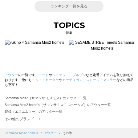
ランキング一覧を見る
TOPICS
特集
アウター
の一覧です。
コート
や
ジャケット
、
ブルゾン
など定番アイテムを取り揃えて
おります。他にも
ニット・セーター
や
カーディガン
、
ストール・マフラー
などの商品
も充実！
Samansa Mos2（サマンサ モスモス）のアウター一覧
Samansa Mos2 home's（サマンサモスモスホームズ）のアウター一覧
SM2（エスエムツー）のアウター一覧
TSUHARU by Samansa Mos2（ツハルバイサマンサモスモス）のアウター一覧
その他のブランド ＋
sm2rhythm（サマンサモスモス リズム）のアウター一覧
Samansa Mos2 blue（サマンサモスモス ブルー）のアウター一覧
Samansa Mos2 home's
アウター
その他