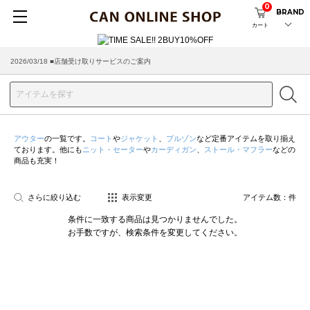
0
BRAND
カート
2026/03/18 ■店舗受け取りサービスのご案内
アウター
の一覧です。
コート
や
ジャケット
、
ブルゾン
など定番アイテムを取り揃え
ております。他にも
ニット・セーター
や
カーディガン
、
ストール・マフラー
などの
商品も充実！
さらに絞り込む
表示変更
アイテム数：
件
条件に一致する商品は見つかりませんでした。
お手数ですが、検索条件を変更してください。