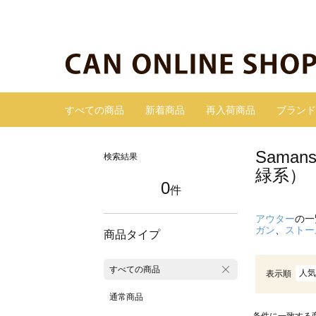
すべての商品
新着商品
再入荷商品
ブランド
Sama
検索結果
緑系）
0
件
アウター
の一
ガン
、
ストー
商品タイプ
すべての商品
人気
表示順
通常商品