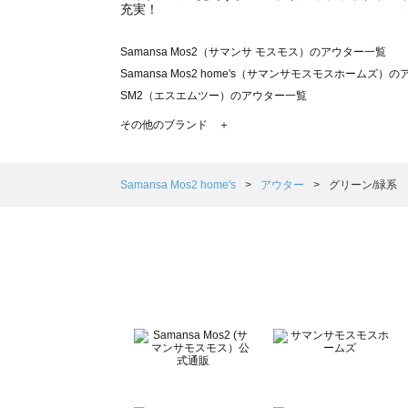
充実！
Samansa Mos2（サマンサ モスモス）のアウター一覧
Samansa Mos2 home's（サマンサモスモスホームズ）
SM2（エスエムツー）のアウター一覧
TSUHARU by Samansa Mos2（ツハルバイサマンサ
その他のブランド ＋
sm2rhythm（サマンサモスモス リズム）のアウター一覧
Samansa Mos2 blue（サマンサモスモス ブルー）のア
Samansa Mos2 Lagom（サマンサモスモス ラーゴム）
Samansa Mos2 home's
アウター
グリーン/緑系
ehka sopo（エヘカソポ）のアウター一覧
sō4ū（ソウフォーユー）のアウター一覧
Te chichi（テチチ）のアウター一覧
Te chichi CLASSIC（テチチ クラシック）のアウター一覧
Te chichi TERRASSE（テチチ テラス）のアウター一覧
Lugnoncure（ルノンキュール）のアウター一覧
BETTY'S BLUE（べティーズブルー）のアウター一覧
Wpc.（ワールドパーティー）のアウター一覧