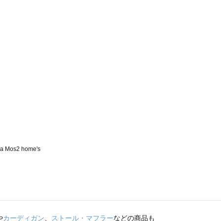
や
カーディガン
、
ストール・マフラー
などの商品も