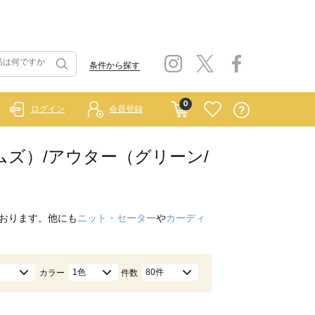
条件から探す
0
ログイン
会員登録
ホームズ）/アウター（グリーン/
おります。他にも
ニット・セーター
や
カーディ
1色
80件
カラー
件数