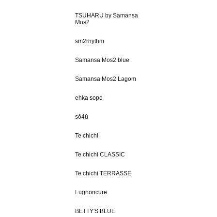
TSUHARU by Samansa
Mos2
sm2rhythm
Samansa Mos2 blue
Samansa Mos2 Lagom
ehka sopo
sō4ū
Te chichi
Te chichi CLASSIC
Te chichi TERRASSE
Lugnoncure
BETTY'S BLUE