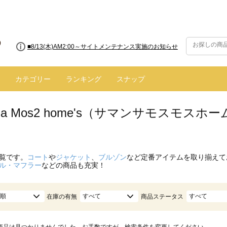
■8/13(木)AM2:00～サイトメンテナンス実施のお知らせ
カテゴリー
ランキング
スナップ
nsa Mos2 home's（サマンサモスモス
覧です。
コート
や
ジャケット
、
ブルゾン
など定番アイテムを取り揃えて
ル・マフラー
などの商品も充実！
順
すべて
すべて
在庫の有無
商品ステータス