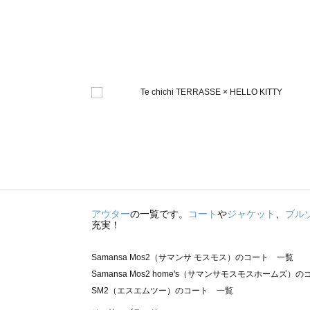
アウター
の一覧です。
コート
や
ジャケット
、
ブル
充実！
Samansa Mos2（サマンサ モスモス）のコート 一覧
Samansa Mos2 home's（サマンサモスモスホームズ）
SM2（エスエムツー）のコート 一覧
TSUHARU by Samansa Mos2（ツハルバイサマンサ