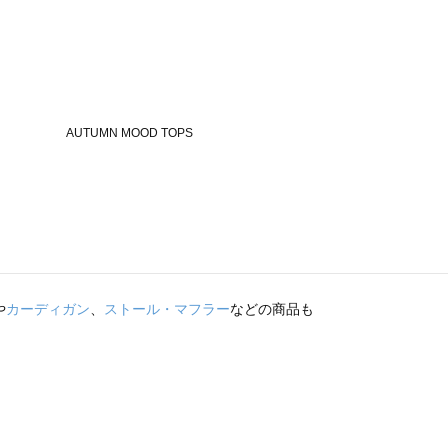
や
カーディガン
、
ストール・マフラー
などの商品も