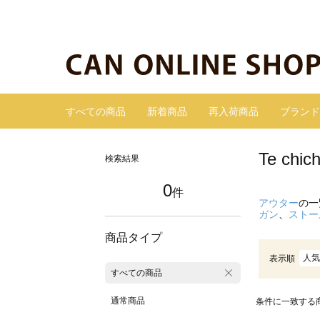
すべての商品
新着商品
再入荷商品
ブランド
Te c
検索結果
0
件
アウター
の一
ガン
、
ストー
商品タイプ
人気
表示順
すべての商品
通常商品
条件に一致する