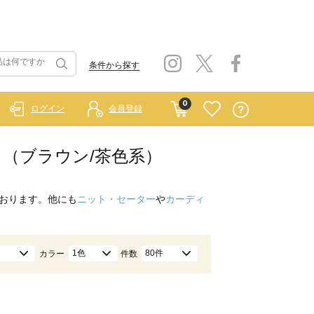
条件から探す
0
ログイン
会員登録
ート （ブラウン/茶色系）
おります。他にも
ニット・セーター
や
カーディ
1色
80件
カラー
件数