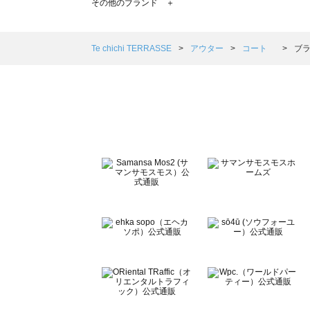
その他のブランド ＋
sm2rhythm（サマンサモスモス リズム）のコート 一覧
Samansa Mos2 blue（サマンサモスモス ブルー）のコ
Samansa Mos2 Lagom（サマンサモスモス ラーゴム）
Te chichi TERRASSE
アウター
コート
ブラ
ehka sopo（エヘカソポ）のコート 一覧
sō4ū（ソウフォーユー）のコート 一覧
Te chichi（テチチ）のコート 一覧
Te chichi CLASSIC（テチチ クラシック）のコート 一覧
Te chichi TERRASSE（テチチ テラス）のコート 一覧
Lugnoncure（ルノンキュール）のコート 一覧
BETTY'S BLUE（べティーズブルー）のコート 一覧
Wpc.（ワールドパーティー）のコート 一覧