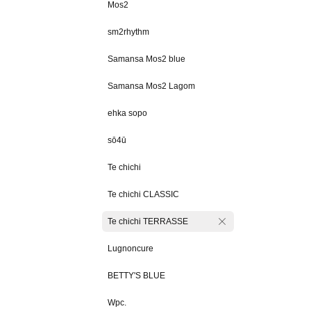
Mos2
sm2rhythm
Samansa Mos2 blue
Samansa Mos2 Lagom
ehka sopo
sō4ū
Te chichi
Te chichi CLASSIC
Te chichi TERRASSE
Lugnoncure
BETTY'S BLUE
Wpc.