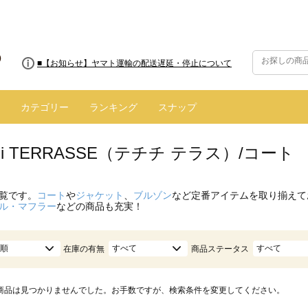
■8/13(木)AM2:00～サイトメンテナンス実施のお知らせ
■【お知らせ】ヤマト運輸の配送遅延・停止について
カテゴリー
ランキング
スナップ
hichi TERRASSE（テチチ テラス）/コ
覧です。
コート
や
ジャケット
、
ブルゾン
など定番アイテムを取り揃えて
ル・マフラー
などの商品も充実！
順
すべて
すべて
在庫の有無
商品ステータス
商品は見つかりませんでした。お手数ですが、検索条件を変更してください。