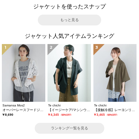
ジャケットを使ったスナップ
もっと見る
ジャケット人気アイテムランキング
1
2
3
Samansa Mos2
Te chichi
Te chichi
オーバーレースフードジャケット
【イージーケア/マシンウォッシャブル】メッシュフレンチスリーブジャケット
【接触冷感】レーヨンリネンジャケット(セットアップ可)
￥8,690
￥4,345
￥3,465
-50%OFF-
-50%OFF-
ランキング一覧を見る