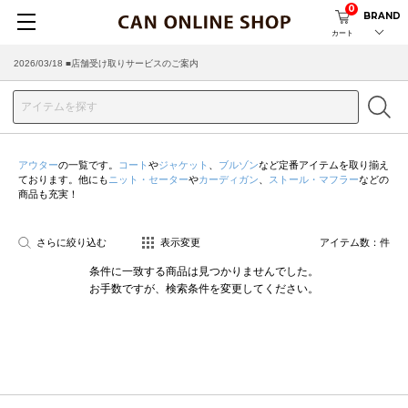
0
BRAND
カート
2026/03/18 ■店舗受け取りサービスのご案内
アウター
の一覧です。
コート
や
ジャケット
、
ブルゾン
など定番アイテムを取り揃え
ております。他にも
ニット・セーター
や
カーディガン
、
ストール・マフラー
などの
商品も充実！
さらに絞り込む
表示変更
アイテム数：
件
条件に一致する商品は見つかりませんでした。
お手数ですが、検索条件を変更してください。