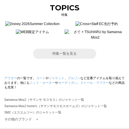
TOPICS
特集
特集一覧を見る
アウター
の一覧です。
コート
や
ジャケット
、
ブルゾン
など定番アイテムを取り揃えて
おります。他にも
ニット・セーター
や
カーディガン
、
ストール・マフラー
などの商品
も充実！
Samansa Mos2（サマンサ モスモス）のジャケット一覧
Samansa Mos2 home's（サマンサモスモスホームズ）のジャケット一覧
SM2（エスエムツー）のジャケット一覧
TSUHARU by Samansa Mos2（ツハルバイサマンサモスモス）のジャケット一覧
その他のブランド ＋
sm2rhythm（サマンサモスモス リズム）のジャケット一覧