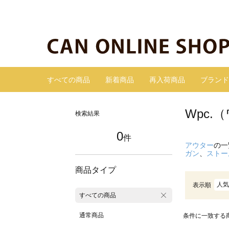
すべての商品
新着商品
再入荷商品
ブランド
Wpc
検索結果
0
件
アウター
の一
ガン
、
ストー
商品タイプ
人気
表示順
すべての商品
通常商品
条件に一致する