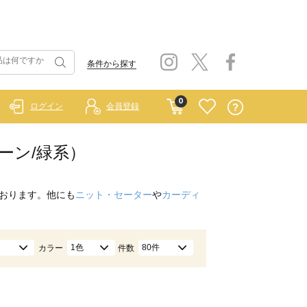
条件から探す
0
ログイン
会員登録
ーン/緑系）
おります。他にも
ニット・セーター
や
カーディ
1色
80件
カラー
件数