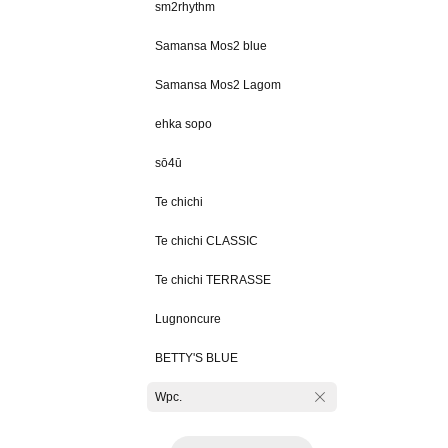
sm2rhythm
Samansa Mos2 blue
Samansa Mos2 Lagom
ehka sopo
sō4ū
Te chichi
Te chichi CLASSIC
Te chichi TERRASSE
Lugnoncure
BETTY'S BLUE
Wpc.