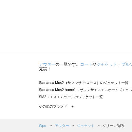
アウター
の一覧です。
コート
や
ジャケット
、
ブル
充実！
Samansa Mos2（サマンサ モスモス）のジャケット一覧
Samansa Mos2 home's（サマンサモスモスホームズ）
SM2（エスエムツー）のジャケット一覧
TSUHARU by Samansa Mos2（ツハルバイサマンサ
その他のブランド ＋
sm2rhythm（サマンサモスモス リズム）のジャケット一覧
Samansa Mos2 blue（サマンサモスモス ブルー）のジ
Samansa Mos2 Lagom（サマンサモスモス ラーゴム
Wpc.
アウター
ジャケット
グリーン/緑系