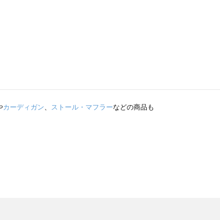
や
カーディガン
、
ストール・マフラー
などの商品も