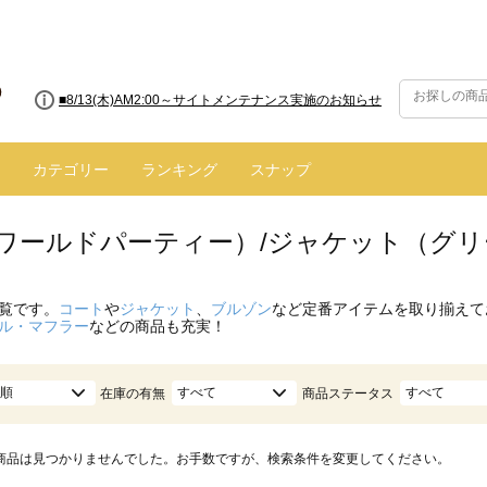
■8/13(木)AM2:00～サイトメンテナンス実施のお知らせ
カテゴリー
ランキング
スナップ
.（ワールドパーティー）/ジャケット（グリ
覧です。
コート
や
ジャケット
、
ブルゾン
など定番アイテムを取り揃えて
ル・マフラー
などの商品も充実！
順
すべて
すべて
在庫の有無
商品ステータス
商品は見つかりませんでした。お手数ですが、検索条件を変更してください。