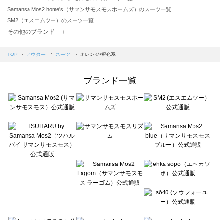
Samansa Mos2 home's（サマンサモスモスホームズ）のスーツ一覧
SM2（エスエムツー）のスーツ一覧
TSUHARU by Samansa Mos2（ツハルバイサマンサモスモス）のスーツ一覧
その他のブランド ＋
sm2rhythm（サマンサモスモス リズム）のスーツ一覧
Samansa Mos2 blue（サマンサモスモス ブルー）のスーツ一覧
TOP
アウター
スーツ
オレンジ/橙色系
Samansa Mos2 Lagom（サマンサモスモス ラーゴム）のスーツ一覧
ehka sopo（エヘカソポ）のスーツ一覧
ブランド一覧
sō4ū（ソウフォーユー）のスーツ一覧
Te chichi（テチチ）のスーツ一覧
Te chichi CLASSIC（テチチ クラシック）のスーツ一覧
Te chichi TERRASSE（テチチ テラス）のスーツ一覧
Lugnoncure（ルノンキュール）のスーツ一覧
BETTY'S BLUE（べティーズブルー）のスーツ一覧
Wpc.（ワールドパーティー）のスーツ一覧