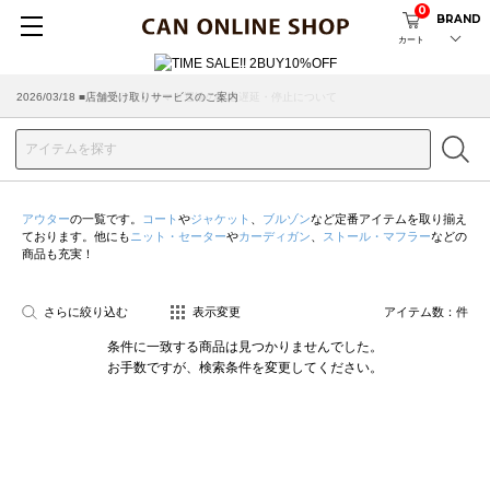
0
BRAND
カート
2026/07/29 ■【お知らせ】ヤマト運輸の配送遅延・停止について
2026/03/18 ■店舗受け取りサービスのご案内
アウター
の一覧です。
コート
や
ジャケット
、
ブルゾン
など定番アイテムを取り揃え
ております。他にも
ニット・セーター
や
カーディガン
、
ストール・マフラー
などの
商品も充実！
さらに絞り込む
表示変更
アイテム数：
件
条件に一致する商品は見つかりませんでした。
お手数ですが、検索条件を変更してください。