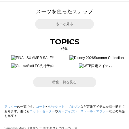
スーツを使ったスナップ
もっと見る
TOPICS
特集
特集一覧を見る
アウター
の一覧です。
コート
や
ジャケット
、
ブルゾン
など定番アイテムを取り揃えて
おります。他にも
ニット・セーター
や
カーディガン
、
ストール・マフラー
などの商品
も充実！
Samansa Mos2（サマンサ モスモス）のスーツ一覧