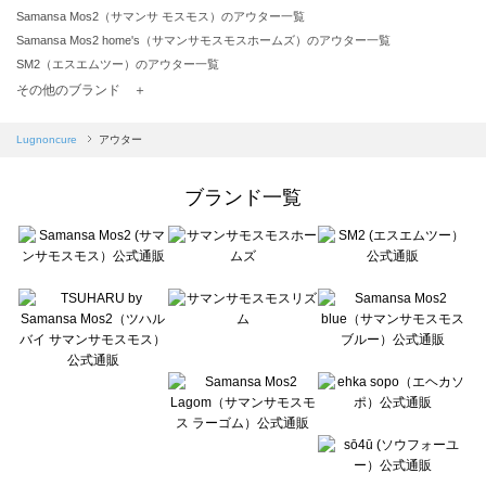
Samansa Mos2（サマンサ モスモス）のアウター一覧
Samansa Mos2 home's（サマンサモスモスホームズ）のアウター一覧
SM2（エスエムツー）のアウター一覧
TSUHARU by Samansa Mos2（ツハルバイサマンサモスモス）のアウター一覧
その他のブランド ＋
sm2rhythm（サマンサモスモス リズム）のアウター一覧
Samansa Mos2 blue（サマンサモスモス ブルー）のアウター一覧
Lugnoncure
アウター
Samansa Mos2 Lagom（サマンサモスモス ラーゴム）のアウター一覧
ehka sopo（エヘカソポ）のアウター一覧
ブランド一覧
sō4ū（ソウフォーユー）のアウター一覧
Te chichi（テチチ）のアウター一覧
Te chichi CLASSIC（テチチ クラシック）のアウター一覧
Te chichi TERRASSE（テチチ テラス）のアウター一覧
Lugnoncure（ルノンキュール）のアウター一覧
BETTY'S BLUE（べティーズブルー）のアウター一覧
Wpc.（ワールドパーティー）のアウター一覧