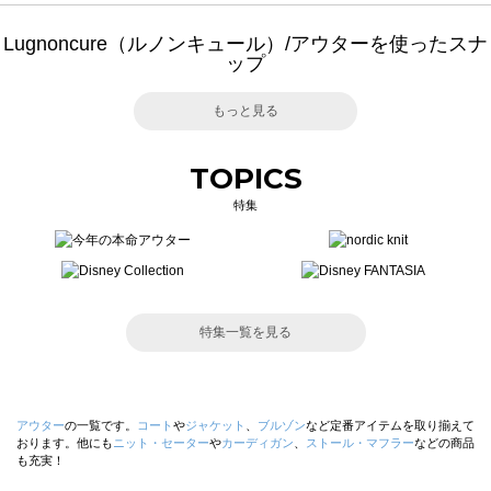
Lugnoncure（ルノンキュール）/アウターを使ったスナ
ップ
もっと見る
TOPICS
特集
特集一覧を見る
アウター
の一覧です。
コート
や
ジャケット
、
ブルゾン
など定番アイテムを取り揃えて
おります。他にも
ニット・セーター
や
カーディガン
、
ストール・マフラー
などの商品
も充実！