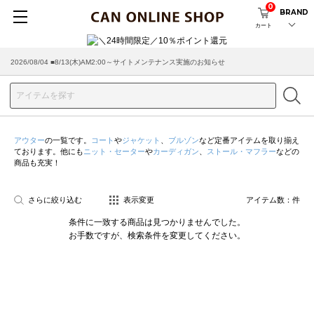
0
BRAND
カート
2026/08/04 ■8/13(木)AM2:00～サイトメンテナンス実施のお知らせ
2026/03/18 ■店舗受け取りサービスのご案内
アウター
の一覧です。
コート
や
ジャケット
、
ブルゾン
など定番アイテムを取り揃え
ております。他にも
ニット・セーター
や
カーディガン
、
ストール・マフラー
などの
商品も充実！
さらに絞り込む
表示変更
アイテム数：
件
条件に一致する商品は見つかりませんでした。
お手数ですが、検索条件を変更してください。