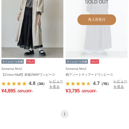
SOLD OUT
再入荷受付
タイムセール対象
SALE
タイムセール対象
SALE
Samansa Mos2
Samansa Mos2
【Cross×Staff】前後2WAYワンピース
柄アソートティアードワンピース
レビュー
レビュー
4.8
4.7
（34）
（16）
を見る
を見る
¥4,895
¥3,795
-50%OFF-
-50%OFF-
1