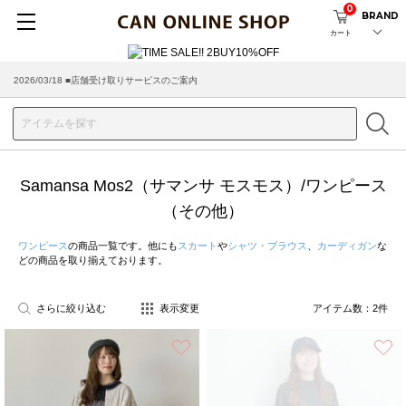
0
BRAND
カート
2026/03/18 ■店舗受け取りサービスのご案内
Samansa Mos2（サマンサ モスモス）/ワンピース
（その他）
ワンピース
の商品一覧です。他にも
スカート
や
シャツ・ブラウス
、
カーディガン
な
どの商品を取り揃えております。
さらに絞り込む
表示変更
アイテム数：
2
件
お気に入り