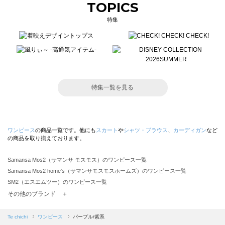
TOPICS
特集
特集一覧を見る
ワンピース
の商品一覧です。他にも
スカート
や
シャツ・ブラウス
、
カーディガン
など
の商品を取り揃えております。
Samansa Mos2（サマンサ モスモス）のワンピース一覧
Samansa Mos2 home's（サマンサモスモスホームズ）のワンピース一覧
SM2（エスエムツー）のワンピース一覧
TSUHARU by Samansa Mos2（ツハルバイサマンサモスモス）のワンピース一覧
その他のブランド ＋
sm2rhythm（サマンサモスモス リズム）のワンピース一覧
Samansa Mos2 blue（サマンサモスモス ブルー）のワンピース一覧
Te chichi
ワンピース
パープル/紫系