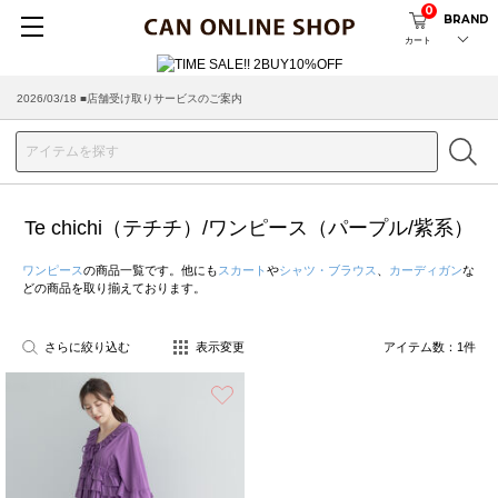
0
BRAND
カート
2026/03/18 ■店舗受け取りサービスのご案内
Te chichi（テチチ）/ワンピース（パープル/紫系）
ワンピース
の商品一覧です。他にも
スカート
や
シャツ・ブラウス
、
カーディガン
な
どの商品を取り揃えております。
さらに絞り込む
表示変更
アイテム数：
1
件
お気に入り