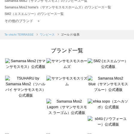
Samansa Mos2（サマンサ モスモス）のワンピース一覧
Samansa Mos2 home's（サマンサモスモスホームズ）のワンピース一覧
SM2（エスエムツー）のワンピース一覧
TSUHARU by Samansa Mos2（ツハルバイサマンサモスモス）のワンピース一覧
その他のブランド ＋
sm2rhythm（サマンサモスモス リズム）のワンピース一覧
Samansa Mos2 blue（サマンサモスモス ブルー）のワンピース一覧
Te chichi TERRASSE
ワンピース
ゴールド/金系
Samansa Mos2 Lagom（サマンサモスモス ラーゴム）のワンピース一覧
ehka sopo（エヘカソポ）のワンピース一覧
ブランド一覧
sō4ū（ソウフォーユー）のワンピース一覧
Te chichi（テチチ）のワンピース一覧
Te chichi CLASSIC（テチチ クラシック）のワンピース一覧
Te chichi TERRASSE（テチチ テラス）のワンピース一覧
Lugnoncure（ルノンキュール）のワンピース一覧
BETTY'S BLUE（べティーズブルー）のワンピース一覧
Wpc.（ワールドパーティー）のワンピース一覧