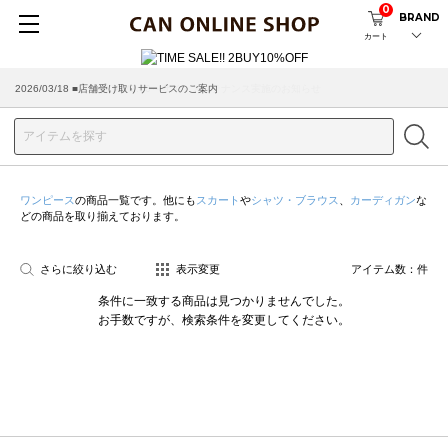
0
BRAND
カート
2026/08/04 ■8/13(木)AM2:00～サイトメンテナンス実施のお知らせ
2026/03/18 ■店舗受け取りサービスのご案内
ワンピース
の商品一覧です。他にも
スカート
や
シャツ・ブラウス
、
カーディガン
な
どの商品を取り揃えております。
さらに絞り込む
表示変更
アイテム数：
件
条件に一致する商品は見つかりませんでした。
お手数ですが、検索条件を変更してください。