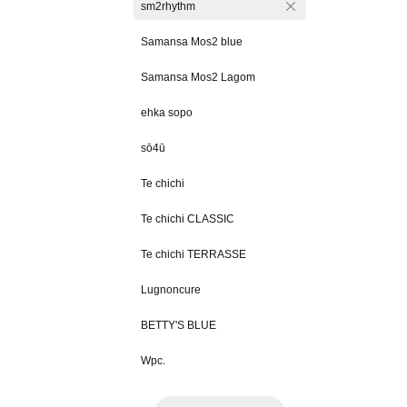
sm2rhythm
Samansa Mos2 blue
Samansa Mos2 Lagom
ehka sopo
sō4ū
Te chichi
Te chichi CLASSIC
Te chichi TERRASSE
Lugnoncure
BETTY'S BLUE
Wpc.