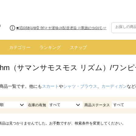
■8/13(木)AM2:00～サイトメンテナンス実施のお知らせ
カテゴリー
ランキング
スナップ
hythm（サマンサモスモス リズム）/ワ
商品一覧です。他にも
スカート
や
シャツ・ブラウス
、
カーディガン
など
順
すべて
すべて
在庫の有無
商品ステータス
商品は見つかりませんでした。お手数ですが、検索条件を変更してください。