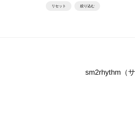
リセット
絞り込む
sm2rhyt