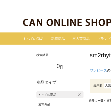
すべての商品
新着商品
再入荷商品
ブランド
sm2r
検索結果
0
件
ワンピース
の
商品タイプ
人気
表示順
すべての商品
条件に一致する
通常商品