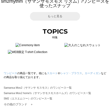
sm2rhythm（サマンサモスモス リズム）/ワンピースを
使ったスナップ
もっと見る
TOPICS
特集
ワンピース
の商品一覧です。他にも
スカート
や
シャツ・ブラウス
、
カーディガン
など
の商品を取り揃えております。
Samansa Mos2（サマンサ モスモス）のワンピース一覧
Samansa Mos2 home's（サマンサモスモスホームズ）のワンピース一覧
SM2（エスエムツー）のワンピース一覧
TSUHARU by Samansa Mos2（ツハルバイサマンサモスモス）のワンピース一覧
その他のブランド ＋
sm2rhythm（サマンサモスモス リズム）のワンピース一覧