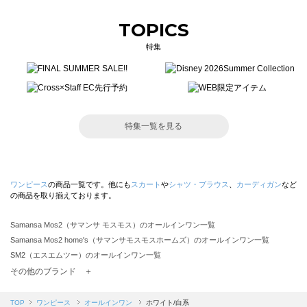
TOPICS
特集
特集一覧を見る
ワンピース
の商品一覧です。他にも
スカート
や
シャツ・ブラウス
、
カーディガン
など
の商品を取り揃えております。
Samansa Mos2（サマンサ モスモス）のオールインワン一覧
Samansa Mos2 home's（サマンサモスモスホームズ）のオールインワン一覧
SM2（エスエムツー）のオールインワン一覧
TSUHARU by Samansa Mos2（ツハルバイサマンサモスモス）のオールインワン一覧
その他のブランド ＋
sm2rhythm（サマンサモスモス リズム）のオールインワン一覧
Samansa Mos2 blue（サマンサモスモス ブルー）のオールインワン一覧
TOP
ワンピース
オールインワン
ホワイト/白系