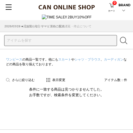
0
BRAND
カート
2026/07/29 ■【お知らせ】ヤマト運輸の配送遅延・停止について
2026/03/18 ■店舗受け取りサービスのご案内
ワンピース
の商品一覧です。他にも
スカート
や
シャツ・ブラウス
、
カーディガン
な
どの商品を取り揃えております。
さらに絞り込む
表示変更
アイテム数：
件
条件に一致する商品は見つかりませんでした。
お手数ですが、検索条件を変更してください。