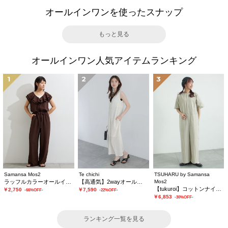
オールインワンを使ったスナップ
もっと見る
オールインワン人気アイテムランキング
1
2
3
Samansa Mos2
Te chichi
TSUHARU by Samansa
ラッフルカラーオールインワン
【高通気】2wayオールインワン
Mos2
【tukuroi】コットンナイロンウェザージャンプスーツ
￥2,750
￥7,590
-66%OFF-
-22%OFF-
￥6,853
-30%OFF-
ランキング一覧を見る