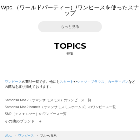
Wpc.（ワールドパーティー）/ワンピースを使ったスナ
ップ
もっと見る
TOPICS
特集
ワンピース
の商品一覧です。他にも
スカート
や
シャツ・ブラウス
、
カーディガン
など
の商品を取り揃えております。
Samansa Mos2（サマンサ モスモス）のワンピース一覧
Samansa Mos2 home's（サマンサモスモスホームズ）のワンピース一覧
SM2（エスエムツー）のワンピース一覧
TSUHARU by Samansa Mos2（ツハルバイサマンサモスモス）のワンピース一覧
その他のブランド ＋
sm2rhythm（サマンサモスモス リズム）のワンピース一覧
Samansa Mos2 blue（サマンサモスモス ブルー）のワンピース一覧
Wpc.
ワンピース
ブルー/青系