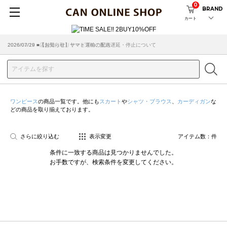
0
BRAND
カート
2026/07/29 ■【お知らせ】ヤマト運輸の配送遅延・停止について
2026/03/18 ■店舗受け取りサービスのご案内
ワンピース
の商品一覧です。他にも
スカート
や
シャツ・ブラウス
、
カーディガン
な
どの商品を取り揃えております。
さらに絞り込む
表示変更
アイテム数：
件
条件に一致する商品は見つかりませんでした。
お手数ですが、検索条件を変更してください。