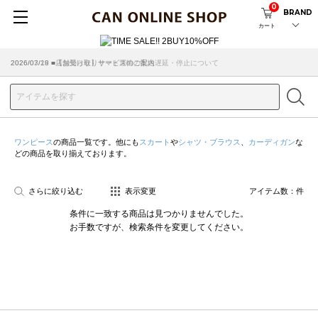
0
BRAND
カート
2026/07/29 ■【お知らせ】ヤマト運輸の配送遅延・停止について
2026/03/18 ■店舗受け取りサービスのご案内
ワンピース
の商品一覧です。他にも
スカート
や
シャツ・ブラウス
、
カーディガン
な
どの商品を取り揃えております。
さらに絞り込む
表示変更
アイテム数：
件
条件に一致する商品は見つかりませんでした。
お手数ですが、検索条件を変更してください。