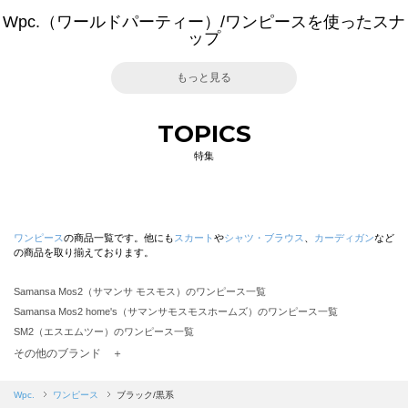
Wpc.（ワールドパーティー）/ワンピースを使ったスナ
ップ
もっと見る
TOPICS
特集
ワンピース
の商品一覧です。他にも
スカート
や
シャツ・ブラウス
、
カーディガン
など
の商品を取り揃えております。
Samansa Mos2（サマンサ モスモス）のワンピース一覧
Samansa Mos2 home's（サマンサモスモスホームズ）のワンピース一覧
SM2（エスエムツー）のワンピース一覧
TSUHARU by Samansa Mos2（ツハルバイサマンサモスモス）のワンピース一覧
その他のブランド ＋
sm2rhythm（サマンサモスモス リズム）のワンピース一覧
Samansa Mos2 blue（サマンサモスモス ブルー）のワンピース一覧
Wpc.
ワンピース
ブラック/黒系