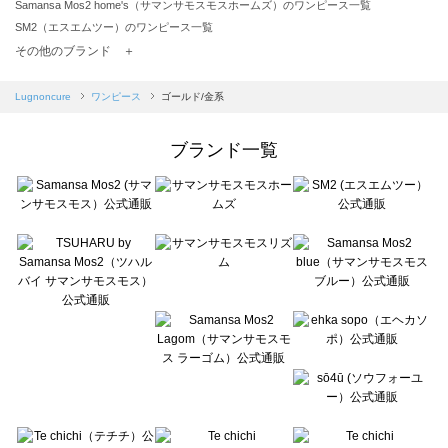
Samansa Mos2 home's（サマンサモスモスホームズ）のワンピース一覧
SM2（エスエムツー）のワンピース一覧
TSUHARU by Samansa Mos2（ツハルバイサマンサモスモス）のワンピース一覧
その他のブランド ＋
sm2rhythm（サマンサモスモス リズム）のワンピース一覧
Samansa Mos2 blue（サマンサモスモス ブルー）のワンピース一覧
Lugnoncure
ワンピース
ゴールド/金系
Samansa Mos2 Lagom（サマンサモスモス ラーゴム）のワンピース一覧
ehka sopo（エヘカソポ）のワンピース一覧
ブランド一覧
sō4ū（ソウフォーユー）のワンピース一覧
Te chichi（テチチ）のワンピース一覧
Te chichi CLASSIC（テチチ クラシック）のワンピース一覧
Te chichi TERRASSE（テチチ テラス）のワンピース一覧
Lugnoncure（ルノンキュール）のワンピース一覧
BETTY'S BLUE（べティーズブルー）のワンピース一覧
Wpc.（ワールドパーティー）のワンピース一覧