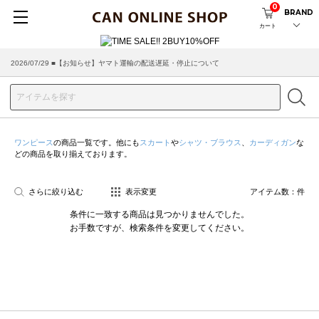
0
BRAND
カート
2026/07/29 ■【お知らせ】ヤマト運輸の配送遅延・停止について
2026/03/18 ■店舗受け取りサービスのご案内
ワンピース
の商品一覧です。他にも
スカート
や
シャツ・ブラウス
、
カーディガン
な
どの商品を取り揃えております。
さらに絞り込む
表示変更
アイテム数：
件
条件に一致する商品は見つかりませんでした。
お手数ですが、検索条件を変更してください。