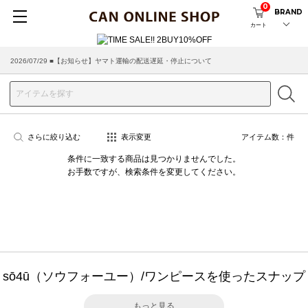
0
BRAND
カート
2026/07/29 ■【お知らせ】ヤマト運輸の配送遅延・停止について
2026/03/18 ■店舗受け取りサービスのご案内
さらに絞り込む
表示変更
アイテム数：
件
条件に一致する商品は見つかりませんでした。
お手数ですが、検索条件を変更してください。
sō4ū（ソウフォーユー）/ワンピースを使ったスナップ
もっと見る