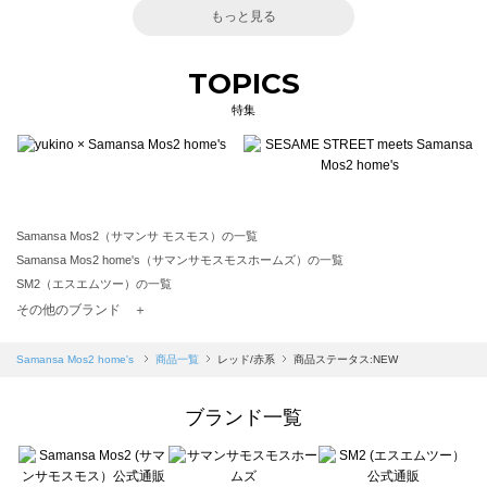
もっと見る
TOPICS
特集
Samansa Mos2（サマンサ モスモス）の一覧
Samansa Mos2 home's（サマンサモスモスホームズ）の一覧
SM2（エスエムツー）の一覧
TSUHARU by Samansa Mos2（ツハルバイサマンサモスモス）の一覧
その他のブランド ＋
sm2rhythm（サマンサモスモス リズム）の一覧
Samansa Mos2 blue（サマンサモスモス ブルー）の一覧
Samansa Mos2 home's
商品一覧
レッド/赤系
商品ステータス:NEW
Samansa Mos2 Lagom（サマンサモスモス ラーゴム）の一覧
ehka sopo（エヘカソポ）の一覧
ブランド一覧
sō4ū（ソウフォーユー）の一覧
Te chichi（テチチ）の一覧
Te chichi CLASSIC（テチチ クラシック）の一覧