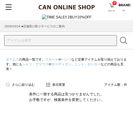
0
BRAND
カート
2026/03/18 ■店舗受け取りサービスのご案内
ボトムス
の商品一覧です。
スカート
や
パンツ
など定番アイテムを取り揃えておりま
す。他にも
シャツ・ブラウス
や
カーディガン
、
ニット・セーター
などの商品も充
実！
さらに絞り込む
表示変更
アイテム数：
件
条件に一致する商品は見つかりませんでした。
お手数ですが、検索条件を変更してください。