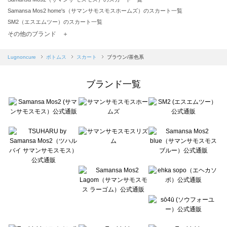
Samansa Mos2 home's（サマンサモスモスホームズ）のスカート一覧
SM2（エスエムツー）のスカート一覧
TSUHARU by Samansa Mos2（ツハルバイサマンサモスモス）のスカート一覧
その他のブランド ＋
sm2rhythm（サマンサモスモス リズム）のスカート一覧
Samansa Mos2 blue（サマンサモスモス ブルー）のスカート一覧
Lugnoncure
ボトムス
スカート
ブラウン/茶色系
Samansa Mos2 Lagom（サマンサモスモス ラーゴム）のスカート一覧
ehka sopo（エヘカソポ）のスカート一覧
ブランド一覧
sō4ū（ソウフォーユー）のスカート一覧
Te chichi（テチチ）のスカート一覧
Te chichi CLASSIC（テチチ クラシック）のスカート一覧
Te chichi TERRASSE（テチチ テラス）のスカート一覧
Lugnoncure（ルノンキュール）のスカート一覧
BETTY'S BLUE（べティーズブルー）のスカート一覧
Wpc.（ワールドパーティー）のスカート一覧