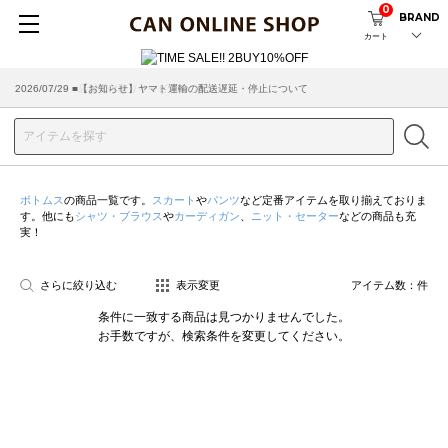
0
BRAND
カート
2026/07/29 ■【お知らせ】ヤマト運輸の配送遅延・停止について
2026/03/18 ■店舗受け取りサービスのご案内
ボトムス
の商品一覧です。
スカート
や
パンツ
など定番アイテムを取り揃えておりま
す。他にも
シャツ・ブラウス
や
カーディガン
、
ニット・セーター
などの商品も充
実！
さらに絞り込む
表示変更
アイテム数：
件
条件に一致する商品は見つかりませんでした。
お手数ですが、検索条件を変更してください。