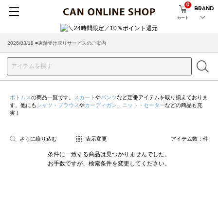
0
BRAND
カート
2026/08/04 ■8/13(木)AM2:00～サイトメンテナンス実施のお知らせ
2026/03/18 ■店舗受け取りサービスのご案内
ボトムス
の商品一覧です。
スカート
や
パンツ
など定番アイテムを取り揃えておりま
す。他にも
シャツ・ブラウス
や
カーディガン
、
ニット・セーター
などの商品も充
実！
さらに絞り込む
表示変更
アイテム数：
件
条件に一致する商品は見つかりませんでした。
お手数ですが、検索条件を変更してください。