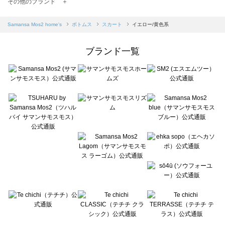
TSUHARU by Samansa Mos2（ツハルバイサマンサモスモス）のスカート一覧
その他のブランド ＋
sm2rhythm（サマンサモスモス リズム）のスカート一覧
Samansa Mos2 blue（サマンサモスモス ブルー）のスカート一覧
Samansa Mos2 home's
ボトムス
スカート
イエロー/黄色系
Samansa Mos2 Lagom（サマンサモスモス ラーゴム）のスカート一覧
ehka sopo（エヘカソポ）のスカート一覧
ブランド一覧
sō4ū（ソウフォーユー）のスカート一覧
Te chichi（テチチ）のスカート一覧
Te chichi CLASSIC（テチチ クラシック）のスカート一覧
Te chichi TERRASSE（テチチ テラス）のスカート一覧
Lugnoncure（ルノンキュール）のスカート一覧
BETTY'S BLUE（べティーズブルー）のスカート一覧
Wpc.（ワールドパーティー）のスカート一覧