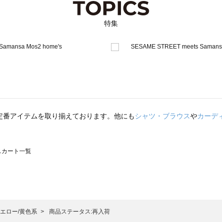
特集
定番アイテムを取り揃えております。他にも
シャツ・ブラウス
や
カーデ
のスカート一覧
モスモス）のスカート一覧
カート一覧
のスカート一覧
エロー/黄色系
商品ステータス:再入荷