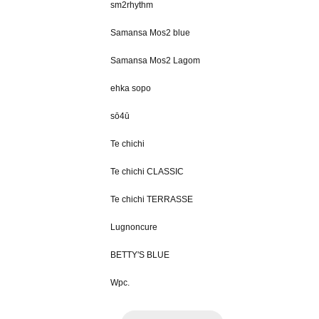
sm2rhythm
Samansa Mos2 blue
Samansa Mos2 Lagom
ehka sopo
sō4ū
Te chichi
Te chichi CLASSIC
Te chichi TERRASSE
Lugnoncure
BETTY'S BLUE
Wpc.