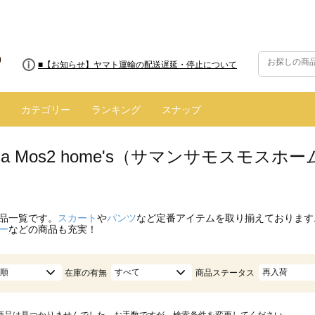
■8/13(木)AM2:00～サイトメンテナンス実施のお知らせ
■【お知らせ】ヤマト運輸の配送遅延・停止について
カテゴリー
ランキング
スナップ
nsa Mos2 home's（サマンサモスモス
）
品一覧です。
スカート
や
パンツ
など定番アイテムを取り揃えております
ー
などの商品も充実！
順
すべて
再入荷
在庫の有無
商品ステータス