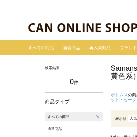
すべての商品
新着商品
再入荷商品
ブランド
Sama
検索結果
黄色系
0
件
ボトムス
の商
ット・セータ
商品タイプ
すべての商品
人気
表示順
通常商品