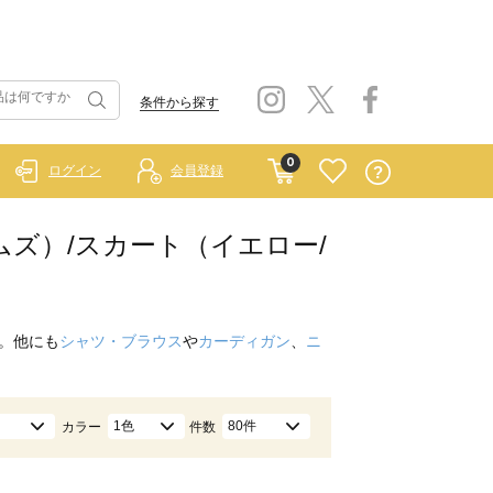
条件から探す
0
ログイン
会員登録
ホームズ）/スカート（イエロー/
。他にも
シャツ・ブラウス
や
カーディガン
、
ニ
1色
80件
カラー
件数