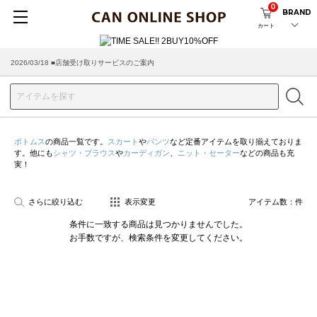
0
BRAND
カート
2026/03/18 ■店舗受け取りサービスのご案内
ボトムス
の商品一覧です。
スカート
や
パンツ
など定番アイテムを取り揃えておりま
す。他にも
シャツ・ブラウス
や
カーディガン
、
ニット・セーター
などの商品も充
実！
さらに絞り込む
表示変更
アイテム数：
件
条件に一致する商品は見つかりませんでした。
お手数ですが、検索条件を変更してください。