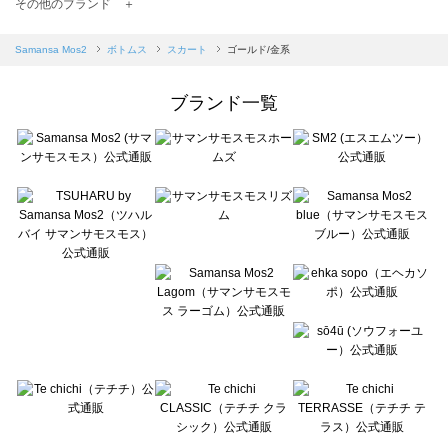
TSUHARU by Samansa Mos2（ツハルバイサマンサモスモス）のスカート一覧
その他のブランド ＋
sm2rhythm（サマンサモスモス リズム）のスカート一覧
Samansa Mos2 blue（サマンサモスモス ブルー）のスカート一覧
Samansa Mos2
ボトムス
スカート
ゴールド/金系
Samansa Mos2 Lagom（サマンサモスモス ラーゴム）のスカート一覧
ehka sopo（エヘカソポ）のスカート一覧
ブランド一覧
sō4ū（ソウフォーユー）のスカート一覧
Te chichi（テチチ）のスカート一覧
Te chichi CLASSIC（テチチ クラシック）のスカート一覧
Te chichi TERRASSE（テチチ テラス）のスカート一覧
Lugnoncure（ルノンキュール）のスカート一覧
BETTY'S BLUE（べティーズブルー）のスカート一覧
Wpc.（ワールドパーティー）のスカート一覧