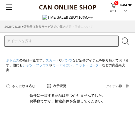
0
BRAND
カート
2026/07/29 ■【お知らせ】ヤマト運輸の配送遅延・停止について
2026/03/18 ■店舗受け取りサービスのご案内
ボトムス
の商品一覧です。
スカート
や
パンツ
など定番アイテムを取り揃えておりま
す。他にも
シャツ・ブラウス
や
カーディガン
、
ニット・セーター
などの商品も充
実！
さらに絞り込む
表示変更
アイテム数：
件
条件に一致する商品は見つかりませんでした。
お手数ですが、検索条件を変更してください。