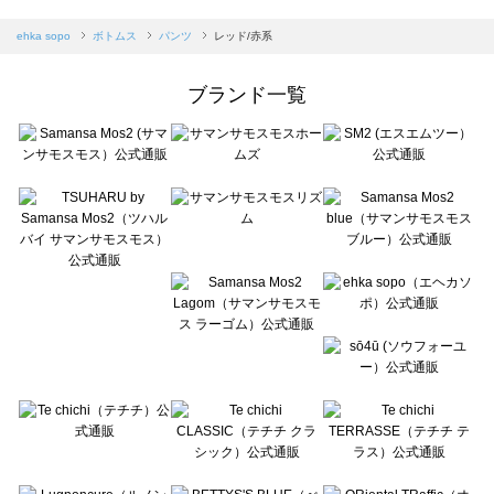
sm2rhythm（サマンサモスモス リズム）のパンツ一覧
Samansa Mos2 blue（サマンサモスモス ブルー）のパンツ一覧
ehka sopo
ボトムス
パンツ
レッド/赤系
Samansa Mos2 Lagom（サマンサモスモス ラーゴム）のパンツ一覧
ehka sopo（エヘカソポ）のパンツ一覧
ブランド一覧
sō4ū（ソウフォーユー）のパンツ一覧
Te chichi（テチチ）のパンツ一覧
Te chichi CLASSIC（テチチ クラシック）のパンツ一覧
Te chichi TERRASSE（テチチ テラス）のパンツ一覧
Lugnoncure（ルノンキュール）のパンツ一覧
BETTY'S BLUE（べティーズブルー）のパンツ一覧
Wpc.（ワールドパーティー）のパンツ一覧