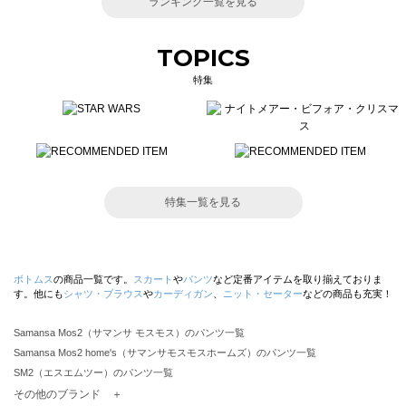
ランキング一覧を見る
TOPICS
特集
特集一覧を見る
ボトムス
の商品一覧です。
スカート
や
パンツ
など定番アイテムを取り揃えておりま
す。他にも
シャツ・ブラウス
や
カーディガン
、
ニット・セーター
などの商品も充実！
Samansa Mos2（サマンサ モスモス）のパンツ一覧
Samansa Mos2 home's（サマンサモスモスホームズ）のパンツ一覧
SM2（エスエムツー）のパンツ一覧
TSUHARU by Samansa Mos2（ツハルバイサマンサモスモス）のパンツ一覧
その他のブランド ＋