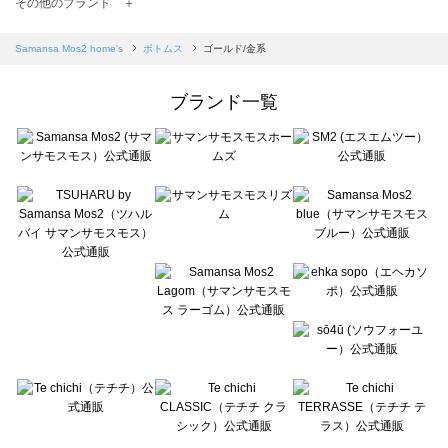
TSUHARU by Samansa Mos2（ツハルバイサマンサモスモス）のボトムス一覧
その他のブランド ＋
sm2rhythm（サマンサモスモス リズム）のボトムス一覧
Samansa Mos2 blue（サマンサモスモス ブルー）のボトムス一覧
Samansa Mos2 home's
ボトムス
ゴールド/金系
Samansa Mos2 Lagom（サマンサモスモス ラーゴム）のボトムス一覧
ehka sopo（エヘカソポ）のボトムス一覧
ブランド一覧
sō4ū（ソウフォーユー）のボトムス一覧
Te chichi（テチチ）のボトムス一覧
Te chichi CLASSIC（テチチ クラシック）のボトムス一覧
Te chichi TERRASSE（テチチ テラス）のボトムス一覧
Lugnoncure（ルノンキュール）のボトムス一覧
BETTY'S BLUE（べティーズブルー）のボトムス一覧
Wpc.（ワールドパーティー）のボトムス一覧