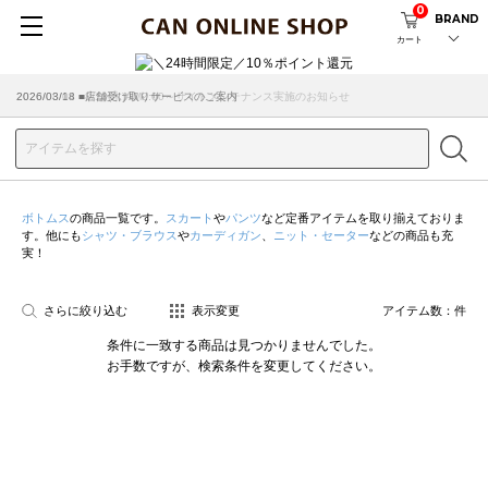
0
BRAND
カート
2026/08/04 ■8/13(木)AM2:00～サイトメンテナンス実施のお知らせ
2026/03/18 ■店舗受け取りサービスのご案内
ボトムス
の商品一覧です。
スカート
や
パンツ
など定番アイテムを取り揃えておりま
す。他にも
シャツ・ブラウス
や
カーディガン
、
ニット・セーター
などの商品も充
実！
さらに絞り込む
表示変更
アイテム数：
件
条件に一致する商品は見つかりませんでした。
お手数ですが、検索条件を変更してください。