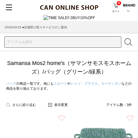
0
BRAND
カート
2026/03/18 ■店舗受け取りサービスのご案内
Samansa Mos2 home's（サマンサモスモスホーム
ズ）/バッグ（グリーン/緑系）
バッグ
の商品一覧です。他にも
スカート
や
シャツ・ブラウス
、
カーディガン
などの
商品を取り揃えております。
さらに絞り込む
表示変更
アイテム数：
3
件
お気に入り