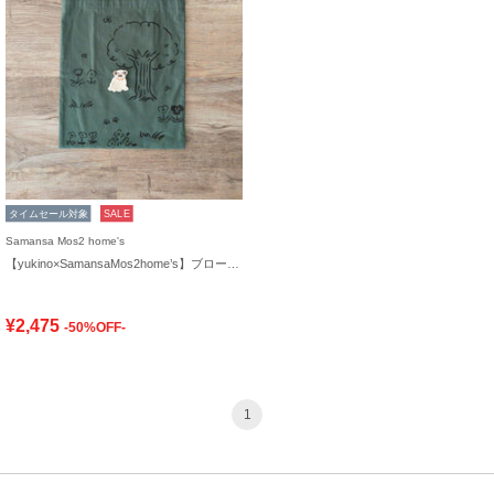
タイムセール対象
SALE
Samansa Mos2 home's
【yukino×SamansaMos2home’s】ブローチ付バッグ
¥2,475
-50%OFF-
1