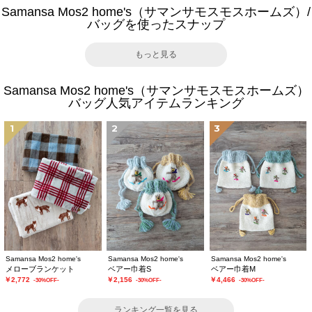
Samansa Mos2 home's（サマンサモスモスホームズ）/
バッグを使ったスナップ
もっと見る
Samansa Mos2 home's（サマンサモスモスホームズ）
バッグ人気アイテムランキング
1
2
3
Samansa Mos2 home's
Samansa Mos2 home's
Samansa Mos2 home's
メローブランケット
ベアー巾着S
ベアー巾着M
￥2,772
￥2,156
￥4,466
-30%OFF-
-30%OFF-
-30%OFF-
ランキング一覧を見る