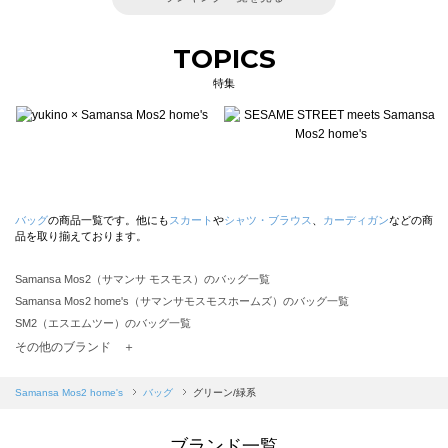
TOPICS
特集
バッグ
の商品一覧です。他にも
スカート
や
シャツ・ブラウス
、
カーディガン
などの商
品を取り揃えております。
Samansa Mos2（サマンサ モスモス）のバッグ一覧
Samansa Mos2 home's（サマンサモスモスホームズ）のバッグ一覧
SM2（エスエムツー）のバッグ一覧
TSUHARU by Samansa Mos2（ツハルバイサマンサモスモス）のバッグ一覧
その他のブランド ＋
sm2rhythm（サマンサモスモス リズム）のバッグ一覧
Samansa Mos2 blue（サマンサモスモス ブルー）のバッグ一覧
Samansa Mos2 home's
バッグ
グリーン/緑系
Samansa Mos2 Lagom（サマンサモスモス ラーゴム）のバッグ一覧
ehka sopo（エヘカソポ）のバッグ一覧
ブランド一覧