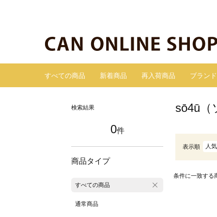
すべての商品
新着商品
再入荷商品
ブランド
sō4
検索結果
0
件
人気
表示順
商品タイプ
条件に一致する
すべての商品
通常商品