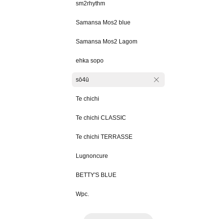
sm2rhythm
Samansa Mos2 blue
Samansa Mos2 Lagom
ehka sopo
sō4ū
Te chichi
Te chichi CLASSIC
Te chichi TERRASSE
Lugnoncure
BETTY'S BLUE
Wpc.