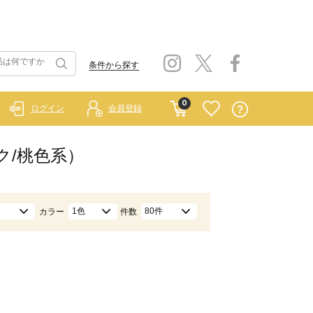
条件から探す
0
ログイン
会員登録
ク/桃色系）
1色
80件
カラー
件数