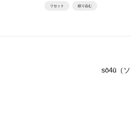
リセット
絞り込む
sō4ū