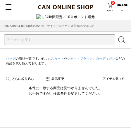
0
BRAND
カート
2026/08/04 ■8/13(木)AM2:00～サイトメンテナンス実施のお知らせ
2026/03/18 ■店舗受け取りサービスのご案内
バッグ
の商品一覧です。他にも
スカート
や
シャツ・ブラウス
、
カーディガン
などの
商品を取り揃えております。
さらに絞り込む
表示変更
アイテム数：
件
条件に一致する商品は見つかりませんでした。
お手数ですが、検索条件を変更してください。