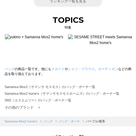
ランキング一覧を見る
TOPICS
特集
バッグ
の商品一覧です。他にも
スカート
や
シャツ・ブラウス
、
カーディガン
などの商
品を取り揃えております。
Samansa Mos2（サマンサ モスモス）のバッグ・ポーチ一覧
Samansa Mos2 home's（サマンサモスモスホームズ）のバッグ・ポーチ一覧
SM2（エスエムツー）のバッグ・ポーチ一覧
TSUHARU by Samansa Mos2（ツハルバイサマンサモスモス）のバッグ・ポーチ一覧
その他のブランド ＋
sm2rhythm（サマンサモスモス リズム）のバッグ・ポーチ一覧
Samansa Mos2 blue（サマンサモスモス ブルー）のバッグ・ポーチ一覧
Samansa Mos2 home's
バッグ
バッグ・ポーチ
パープル/紫系
Samansa Mos2 Lagom（サマンサモスモス ラーゴム）のバッグ・ポーチ一覧
ehka sopo（エヘカソポ）のバッグ・ポーチ一覧