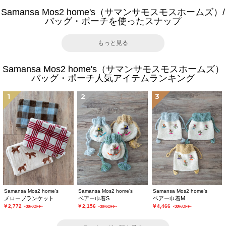
Samansa Mos2 home's（サマンサモスモスホームズ）/
バッグ・ポーチを使ったスナップ
もっと見る
Samansa Mos2 home's（サマンサモスモスホームズ）
バッグ・ポーチ人気アイテムランキング
1
2
3
Samansa Mos2 home's
Samansa Mos2 home's
Samansa Mos2 home's
メローブランケット
ベアー巾着S
ベアー巾着M
￥2,772
￥2,156
￥4,466
-30%OFF-
-30%OFF-
-30%OFF-