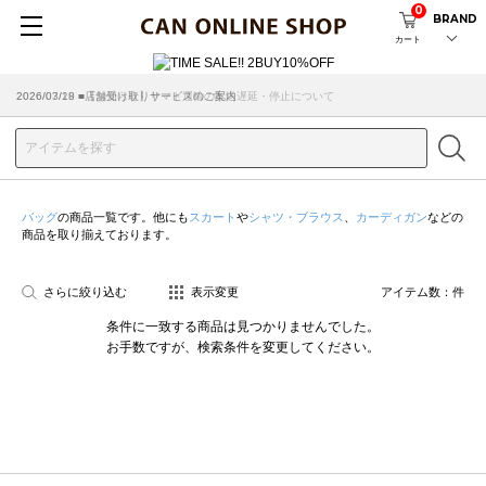
0
BRAND
カート
2026/07/29 ■【お知らせ】ヤマト運輸の配送遅延・停止について
2026/03/18 ■店舗受け取りサービスのご案内
バッグ
の商品一覧です。他にも
スカート
や
シャツ・ブラウス
、
カーディガン
などの
商品を取り揃えております。
さらに絞り込む
表示変更
アイテム数：
件
条件に一致する商品は見つかりませんでした。
お手数ですが、検索条件を変更してください。