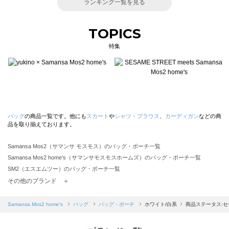
ランキング一覧を見る
TOPICS
特集
バッグ
の商品一覧です。他にも
スカート
や
シャツ・ブラウス
、
カーディガン
などの商
品を取り揃えております。
Samansa Mos2（サマンサ モスモス）のバッグ・ポーチ一覧
Samansa Mos2 home's（サマンサモスモスホームズ）のバッグ・ポーチ一覧
SM2（エスエムツー）のバッグ・ポーチ一覧
TSUHARU by Samansa Mos2（ツハルバイサマンサモスモス）のバッグ・ポーチ一覧
その他のブランド ＋
sm2rhythm（サマンサモスモス リズム）のバッグ・ポーチ一覧
Samansa Mos2 blue（サマンサモスモス ブルー）のバッグ・ポーチ一覧
Samansa Mos2 home's
バッグ
バッグ・ポーチ
ホワイト/白系
商品ステータス:セ
Samansa Mos2 Lagom（サマンサモスモス ラーゴム）のバッグ・ポーチ一覧
ehka sopo（エヘカソポ）のバッグ・ポーチ一覧