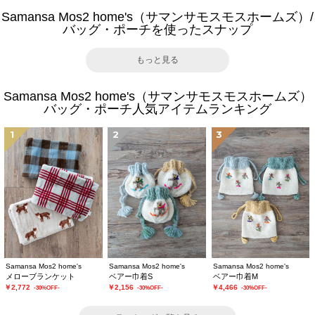
Samansa Mos2 home's（サマンサモスモスホームズ）/
バッグ・ポーチを使ったスナップ
もっと見る
Samansa Mos2 home's（サマンサモスモスホームズ）
バッグ・ポーチ人気アイテムランキング
1
2
3
Samansa Mos2 home's
Samansa Mos2 home's
Samansa Mos2 home's
メローブランケット
ベアー巾着S
ベアー巾着M
￥2,772
￥2,156
￥4,466
-30%OFF-
-30%OFF-
-30%OFF-