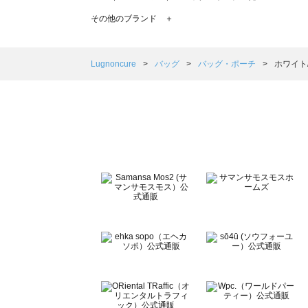
TSUHARU by Samansa Mos2（ツハルバイサマン
その他のブランド ＋
sm2rhythm（サマンサモスモス リズム）のバッグ・ポー
Samansa Mos2 blue（サマンサモスモス ブルー）のバ
Samansa Mos2 Lagom（サマンサモスモス ラーゴム
Lugnoncure
バッグ
バッグ・ポーチ
ホワイト
ehka sopo（エヘカソポ）のバッグ・ポーチ一覧
sō4ū（ソウフォーユー）のバッグ・ポーチ一覧
Te chichi（テチチ）のバッグ・ポーチ一覧
Te chichi CLASSIC（テチチ クラシック）のバッグ・ポ
Te chichi TERRASSE（テチチ テラス）のバッグ・ポー
Lugnoncure（ルノンキュール）のバッグ・ポーチ一覧
BETTY'S BLUE（べティーズブルー）のバッグ・ポーチ一
Wpc.（ワールドパーティー）のバッグ・ポーチ一覧