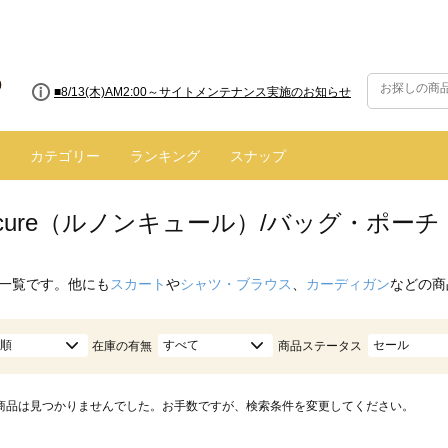
■8/13(木)AM2:00～サイトメンテナンス実施のお知らせ
カテゴリー
ランキング
スナップ
oncure（ルノンキュール）/バッグ・ポー
一覧です。他にも
スカート
や
シャツ・ブラウス
、
カーディガン
などの商
順
すべて
セール
在庫の有無
商品ステータス
商品は見つかりませんでした。お手数ですが、検索条件を変更してください。