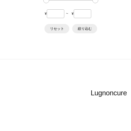
¥
~
¥
リセット
絞り込む
Lugnon