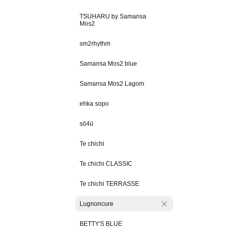
TSUHARU by Samansa
Mos2
sm2rhythm
Samansa Mos2 blue
Samansa Mos2 Lagom
ehka sopo
sō4ū
Te chichi
Te chichi CLASSIC
Te chichi TERRASSE
Lugnoncure
BETTY'S BLUE