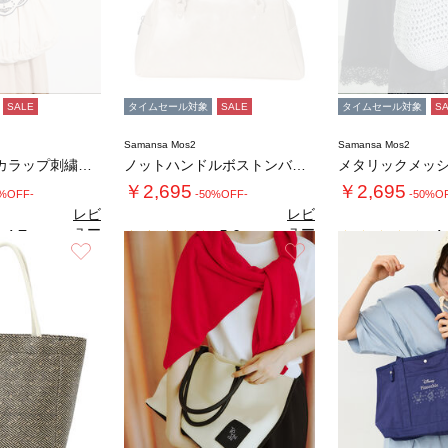
SALE
タイムセール対象
SALE
タイムセール対象
S
Samansa Mos2
Samansa Mos2
キキョウ柄スカラップ刺繍バッグ
ノットハンドルボストンバッグ
メタリックメッ
￥2,695
￥2,695
0%OFF-
-50%OFF-
-50%O
レビ
レビ
ュー
ュー
4.7
5.0
4.
（3）
（1）
を見
を見
お気に入り
お気に入り
る
る