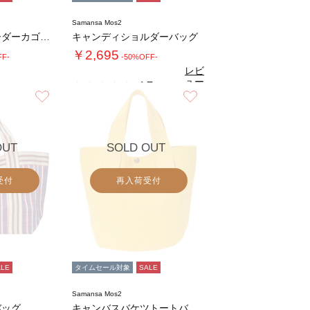
Samansa Mos2
ペーパー編みボーダーカゴバッグ
キャンディショルダーバッグ
￥2,695
FF-
-50%OFF-
レビ
ュー
4.7
（3）
を見
お気に入り
お気に入り
る
OUT
SOLD OUT
受付
再入荷受付
ALE
タイムセール対象
SALE
Samansa Mos2
バッグ
キャンバスバケツトートバッグ