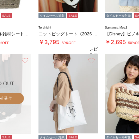
SALE
タイムセール対象
SALE
タイムセール対象
S
Te chichi
Samansa Mos2
ロープハンドル雑材シートバッグ
ニットビッグトート《2026 SUMMER …
￥3,795
￥2,695
0%OFF-
-50%OFF-
-50%O
レビ
ュー
5.0
4.
（1）
を見
お気に入り
お気に入り
る
D OUT
荷受付
SALE
タイムセール対象
SALE
タイムセール対象
S