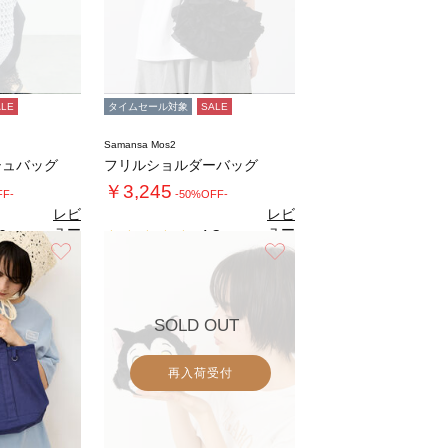
ALE
タイムセール対象
SALE
Samansa Mos2
シュバッグ
フリルショルダーバッグ
￥3,245
FF-
-50%OFF-
レビ
レビ
ュー
ュー
0
4.3
（2）
（4）
を見
を見
お気に入り
お気に入り
る
る
SOLD OUT
再入荷受付