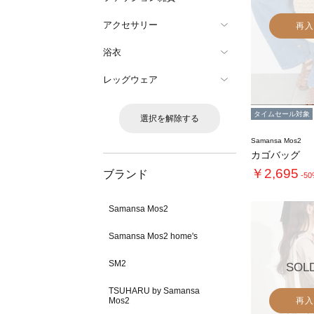
アクセサリー
再入
浴衣
レッグウェア
タイムセール対象
選択を解除する
Samansa Mos2
カゴバッグ
￥2,695
ブランド
-5
Samansa Mos2
Samansa Mos2 home's
SM2
SOL
TSUHARU by Samansa
Mos2
再入