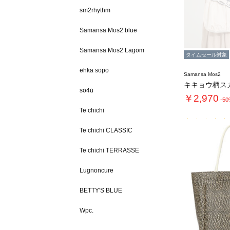
sm2rhythm
Samansa Mos2 blue
Samansa Mos2 Lagom
タイムセール対象
ehka sopo
Samansa Mos2
sō4ū
￥2,970
-5
Te chichi
Te chichi CLASSIC
Te chichi TERRASSE
Lugnoncure
BETTY'S BLUE
Wpc.