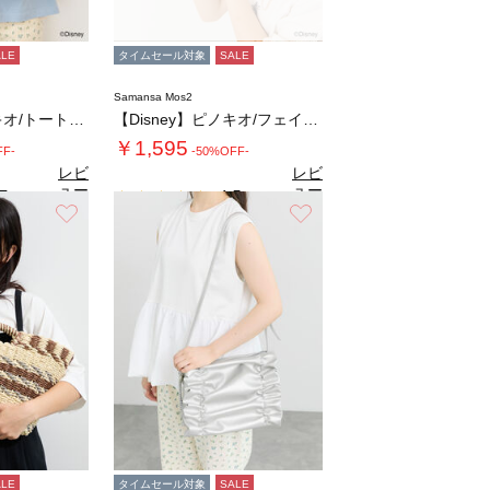
ALE
タイムセール対象
SALE
Samansa Mos2
【Disney】ピノキオ/トートバッグ
【Disney】ピノキオ/フェイスポーチ
￥1,595
FF-
-50%OFF-
レビ
レビ
ュー
ュー
7
4.5
（3）
（2）
を見
を見
お気に入り
お気に入り
る
る
ALE
タイムセール対象
SALE