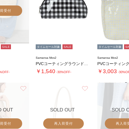
荷受付
SALE
タイムセール対象
SALE
タイムセール対象
S
Samansa Mos2
Samansa Mos2
PVCコーティングラウンドポーチ
￥1,540
￥3,003
0%OFF-
-30%OFF-
-30%O
5.
お気に入り
お気に入り
D OUT
SOLD OUT
SOLD 
荷受付
再入荷受付
再入荷