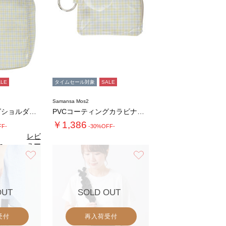
ALE
タイムセール対象
SALE
Samansa Mos2
PVCコーティングショルダーバッグ
PVCコーティングカラビナ付きミニポーチ
￥1,386
FF-
-30%OFF-
レビ
ュー
0
（1）
を見
お気に入り
お気に入り
る
OUT
SOLD OUT
受付
再入荷受付