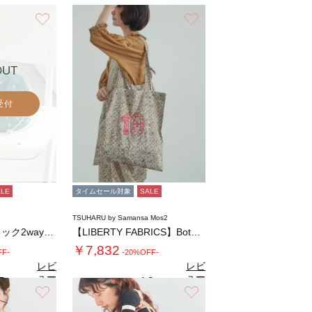
お気に入り
お気に入り
OUT
受付
ALE
タイムセール対象
SALE
TSUHARU by Samansa Mos2
パール付きメタリック2way巾着バッグ
【LIBERTY FABRICS】Botan…
￥7,832
FF-
-20%OFF-
レビ
レビ
ュー
ュー
5
4.3
（2）
（3）
を見
を見
お気に入り
お気に入り
る
る