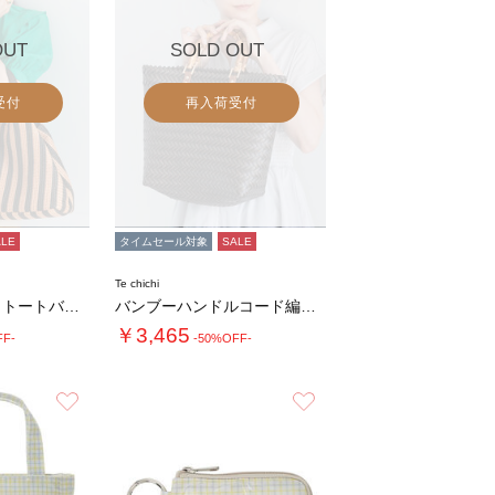
OUT
SOLD OUT
受付
再入荷受付
ALE
タイムセール対象
SALE
Te chichi
ストライプシートトートバッグ(大)
バンブーハンドルコード編みトートバッグ
￥3,465
FF-
-50%OFF-
お気に入り
お気に入り