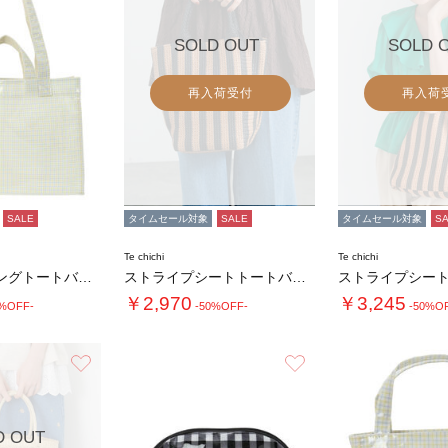
SOLD OUT
SOLD 
再入荷受付
再入荷
SALE
タイムセール対象
SALE
タイムセール対象
S
Te chichi
Te chichi
PVCコーティングトートバッグ
ストライプシートトートバッグ(小)
￥2,970
￥3,245
0%OFF-
-50%OFF-
-50%O
お気に入り
お気に入り
D OUT