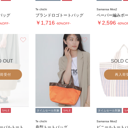
Te chichi
Samansa Mos2
バッグ
ブランドロゴトートバッグ
￥1,716
￥2,596
0%OFF-
-60%OFF-
-60%O
お気に入り
お気に入り
D OUT
SOLD 
荷受付
再入荷
SALE
タイムセール対象
SALE
タイムセール対象
S
Te chichi
Samansa Mos2
【SA刺繍】オーバルトートバッグ
舟型トートバッグ
ビニールトート