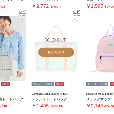
￥2,772
￥1,595
0%OFF-
-60%OFF-
-50%O
レビ
レビ
ュー
ュー
5.0
5.0
4.
（1）
（2）
を見
を見
お気に入り
お気に入り
る
る
SOLD OUT
再入荷受付
SALE
タイムセール対象
SALE
タイムセール対象
S
Samansa Mos2 Lagom（KIDS）
Samansa Mos2 Lago
繍トートバッグ
メッシュトートバッグ
リュックサック
￥1,485
￥2,145
0%OFF-
-50%OFF-
-50%O