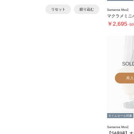
リセット
絞り込む
Samansa Mos2
マクラメミニ
￥2,695
-5
SOL
再入
タイムセール対象
Samansa Mos2