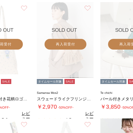
お気に入り
お気に入り
D OUT
SOLD OUT
SOLD 
荷受付
再入荷受付
再入荷
SALE
タイムセール対象
SALE
タイムセール対象
S
Samansa Mos2
Te chichi
キーホルダー付き花柄ロゴプリントトートバッグ…
スウェードライクフリンジ巾着バッグ
￥2,970
￥3,850
0%OFF-
-50%OFF-
-50%O
レビ
レビ
ュー
ュー
5.0
4.5
4.
（1）
（2）
を見
を見
お気に入り
お気に入り
る
る