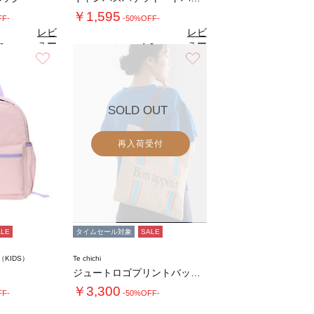
￥1,595
FF-
-50%OFF-
レビ
レビ
ュー
ュー
0
4.0
（2）
（1）
を見
を見
お気に入り
お気に入り
る
る
SOLD OUT
再入荷受付
ALE
タイムセール対象
SALE
m（KIDS）
Te chichi
ジュートロゴプリントバッグ《2026 SUM…
￥3,300
FF-
-50%OFF-