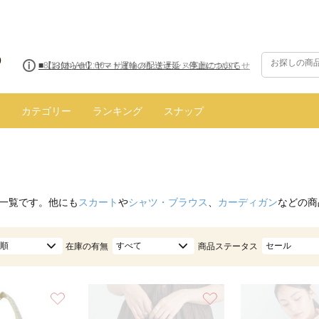
■【お知らせ】ヤマト運輸の配送遅延・停止について
カテゴリー
ランキング
スナップ
一覧です。他にも
スカート
や
シャツ・ブラウス
、
カーディガン
などの商
順
すべて
セール
在庫の有無
商品ステータス
お気に入り
お気に入り