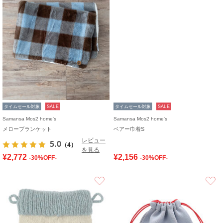
タイムセール対象
SALE
タイムセール対象
SALE
Samansa Mos2 home's
Samansa Mos2 home's
メローブランケット
ベアー巾着S
レビュー
5.0
（4）
を見る
¥2,772
¥2,156
-30%OFF-
-30%OFF-
お気に入り