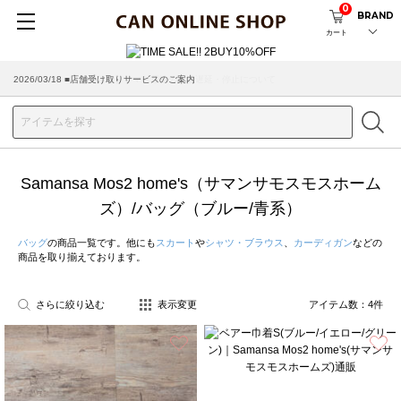
0
BRAND
カート
2026/03/18 ■店舗受け取りサービスのご案内
Samansa Mos2 home's（サマンサモスモスホーム
ズ）/バッグ（ブルー/青系）
バッグ
の商品一覧です。他にも
スカート
や
シャツ・ブラウス
、
カーディガン
などの
商品を取り揃えております。
さらに絞り込む
表示変更
アイテム数：
4
件
お気に入り