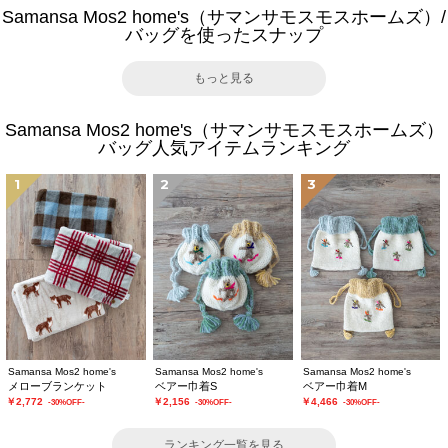
Samansa Mos2 home's（サマンサモスモスホームズ）/
バッグを使ったスナップ
もっと見る
Samansa Mos2 home's（サマンサモスモスホームズ）
バッグ人気アイテムランキング
1
2
3
Samansa Mos2 home's
Samansa Mos2 home's
Samansa Mos2 home's
メローブランケット
ベアー巾着S
ベアー巾着M
￥2,772
￥2,156
￥4,466
-30%OFF-
-30%OFF-
-30%OFF-
ランキング一覧を見る