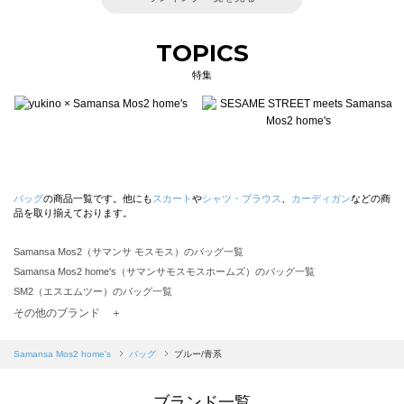
TOPICS
特集
バッグ
の商品一覧です。他にも
スカート
や
シャツ・ブラウス
、
カーディガン
などの商
品を取り揃えております。
Samansa Mos2（サマンサ モスモス）のバッグ一覧
Samansa Mos2 home's（サマンサモスモスホームズ）のバッグ一覧
SM2（エスエムツー）のバッグ一覧
TSUHARU by Samansa Mos2（ツハルバイサマンサモスモス）のバッグ一覧
その他のブランド ＋
sm2rhythm（サマンサモスモス リズム）のバッグ一覧
Samansa Mos2 blue（サマンサモスモス ブルー）のバッグ一覧
Samansa Mos2 home's
バッグ
ブルー/青系
Samansa Mos2 Lagom（サマンサモスモス ラーゴム）のバッグ一覧
ehka sopo（エヘカソポ）のバッグ一覧
ブランド一覧