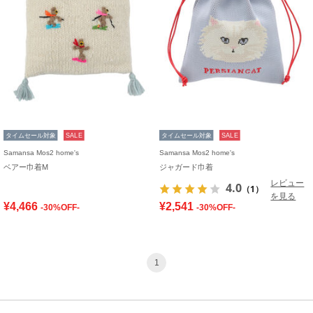
タイムセール対象
SALE
タイムセール対象
SALE
Samansa Mos2 home's
Samansa Mos2 home's
ベアー巾着M
ジャガード巾着
レビュー
4.0
（1）
を見る
¥4,466
¥2,541
-30%OFF-
-30%OFF-
1