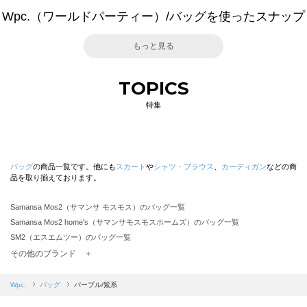
Wpc.（ワールドパーティー）/バッグを使ったスナップ
もっと見る
TOPICS
特集
バッグ
の商品一覧です。他にも
スカート
や
シャツ・ブラウス
、
カーディガン
などの商
品を取り揃えております。
Samansa Mos2（サマンサ モスモス）のバッグ一覧
Samansa Mos2 home's（サマンサモスモスホームズ）のバッグ一覧
SM2（エスエムツー）のバッグ一覧
TSUHARU by Samansa Mos2（ツハルバイサマンサモスモス）のバッグ一覧
その他のブランド ＋
sm2rhythm（サマンサモスモス リズム）のバッグ一覧
Samansa Mos2 blue（サマンサモスモス ブルー）のバッグ一覧
Wpc.
バッグ
パープル/紫系
Samansa Mos2 Lagom（サマンサモスモス ラーゴム）のバッグ一覧