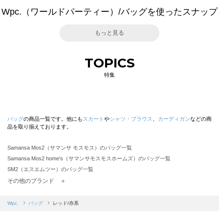
Wpc.（ワールドパーティー）/バッグを使ったスナップ
もっと見る
TOPICS
特集
バッグ
の商品一覧です。他にも
スカート
や
シャツ・ブラウス
、
カーディガン
などの商
品を取り揃えております。
Samansa Mos2（サマンサ モスモス）のバッグ一覧
Samansa Mos2 home's（サマンサモスモスホームズ）のバッグ一覧
SM2（エスエムツー）のバッグ一覧
TSUHARU by Samansa Mos2（ツハルバイサマンサモスモス）のバッグ一覧
その他のブランド ＋
sm2rhythm（サマンサモスモス リズム）のバッグ一覧
Samansa Mos2 blue（サマンサモスモス ブルー）のバッグ一覧
Wpc.
バッグ
レッド/赤系
Samansa Mos2 Lagom（サマンサモスモス ラーゴム）のバッグ一覧