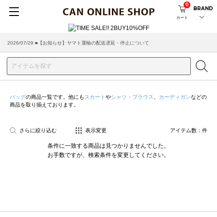
0
BRAND
カート
2026/07/29 ■【お知らせ】ヤマト運輸の配送遅延・停止について
2026/03/18 ■店舗受け取りサービスのご案内
バッグ
の商品一覧です。他にも
スカート
や
シャツ・ブラウス
、
カーディガン
などの
商品を取り揃えております。
さらに絞り込む
表示変更
アイテム数：
件
条件に一致する商品は見つかりませんでした。
お手数ですが、検索条件を変更してください。