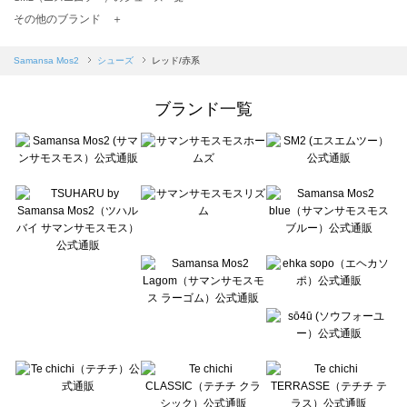
TSUHARU by Samansa Mos2（ツハルバイサマンサモスモス）のシューズ一覧
その他のブランド ＋
sm2rhythm（サマンサモスモス リズム）のシューズ一覧
Samansa Mos2 blue（サマンサモスモス ブルー）のシューズ一覧
Samansa Mos2
シューズ
レッド/赤系
Samansa Mos2 Lagom（サマンサモスモス ラーゴム）のシューズ一覧
ehka sopo（エヘカソポ）のシューズ一覧
ブランド一覧
sō4ū（ソウフォーユー）のシューズ一覧
Te chichi（テチチ）のシューズ一覧
Te chichi CLASSIC（テチチ クラシック）のシューズ一覧
Te chichi TERRASSE（テチチ テラス）のシューズ一覧
Lugnoncure（ルノンキュール）のシューズ一覧
BETTY'S BLUE（べティーズブルー）のシューズ一覧
Wpc.（ワールドパーティー）のシューズ一覧