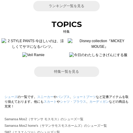
ランキング一覧を見る
TOPICS
特集
特集一覧を見る
シューズ
の一覧です。
スニーカー
や
パンプス
、
ショートブーツ
など定番アイテムを取
り揃えております。他にも
スカート
や
シャツ・ブラウス
、
カーディガン
などの商品も
充実！
Samansa Mos2（サマンサ モスモス）のシューズ一覧
Samansa Mos2 home's（サマンサモスモスホームズ）のシューズ一覧
SM2（エスエムツー）のシューズ一覧