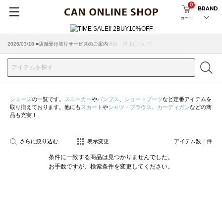
0
BRAND
カート
2026/07/29 ■【お知らせ】ヤマト運輸の配送遅延・停止について
2026/03/18 ■店舗受け取りサービスのご案内
シューズ
の一覧です。
スニーカー
や
パンプス
、
ショートブーツ
など定番アイテムを
取り揃えております。他にも
スカート
や
シャツ・ブラウス
、
カーディガン
などの商
品も充実！
さらに絞り込む
表示変更
アイテム数：
件
条件に一致する商品は見つかりませんでした。
お手数ですが、検索条件を変更してください。